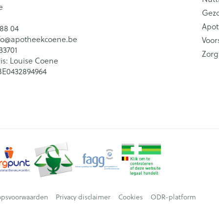
e
Gez
Apot
 88 04
fo@
apotheekcoene.be
Voor
33701
Zorg
is:
Louise Coene
BE0432894964
opsvoorwaarden
Privacy disclaimer
Cookies
ODR-platform