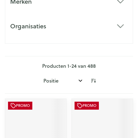
Merken
filter
Organisaties
filter
Producten
1
-
24
van
488
Sorteer op:
PROMO
PROMO