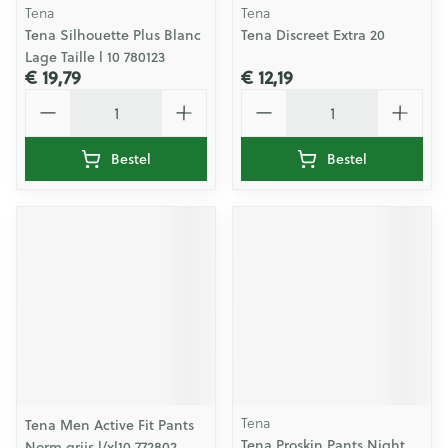
Tena
Tena
Tena Silhouette Plus Blanc
Tena Discreet Extra 20
Lage Taille l 10 780123
€ 19,79
€ 12,19
Aantal
Aantal
Bestel
Bestel
Tena
Tena Men Active Fit Pants
Tena Proskin Pants Night
Norm.grijs l/xl10 772802