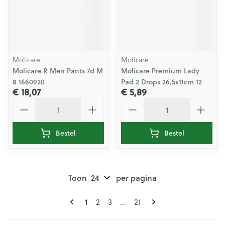
Molicare
Molicare
Molicare R Men Pants 7d M
Molicare Premium Lady
8 1660920
Pad 2 Drops 26,5x11cm 12
€ 18,07
€ 5,89
Aantal
Aantal
Bestel
Bestel
Toon
per pagina
Pagina's
U lees momenteel pagina
1
Pagina
Pagina
Pagina
2
3
...
21