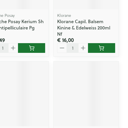
he Posay
Klorane
che Posay Kerium Sh
Klorane Capil. Balsem
tipelliculaire Pg
Kinine & Edelweiss 200ml
l
Nf
49
€ 16,00
l
Aantal