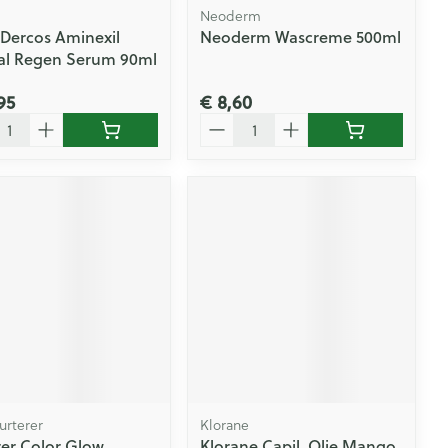
Neoderm
 Dercos Aminexil
Neoderm Wascreme 500ml
cal Regen Serum 90ml
95
€ 8,60
l
Aantal
urterer
Klorane
rer Color Glow
Klorane Capil. Olie Mango