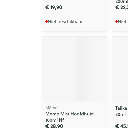
200m
€ 19,90
€ 22,
Niet beschikbaar
Niet
Même
Talika
Meme Mist Hoofdhuid
30ml
100ml Nf
€ 28,90
€ 45,