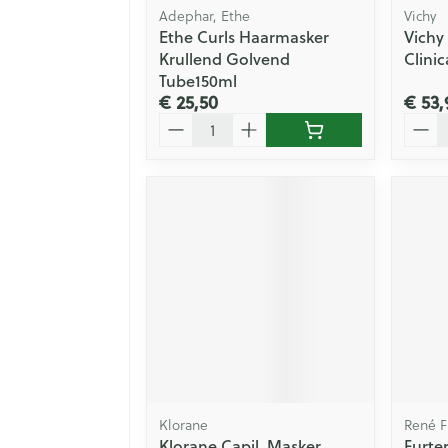
Adephar, Ethe
Vichy
Ethe Curls Haarmasker
Vichy
Krullend Golvend
Clini
Tube150ml
€ 25,50
€ 53,
Aantal
Aanta
Klorane
René F
Klorane Capil. Masker
Furte