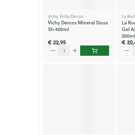
Vichy, Vichy Dercos
La Roc
Vichy Dercos Mineral Doux
La Ro
Sh 400ml
Gel An
200m
€ 22,95
€ 20,
Aantal
Aanta