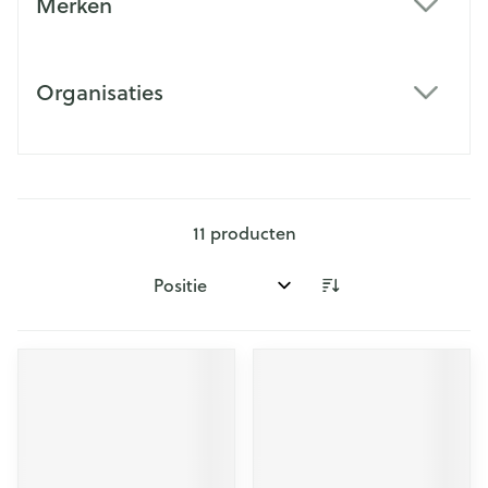
Merken
filter
Organisaties
filter
11
producten
Sorteer op: