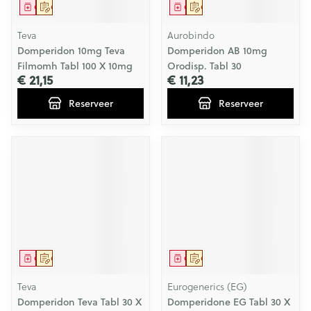
Geneesmiddel
Op voorschrift
Geneesmiddel
Op voorschrift
Teva
Aurobindo
Domperidon 10mg Teva
Domperidon AB 10mg
Filmomh Tabl 100 X 10mg
Orodisp. Tabl 30
€ 21,15
€ 11,23
Reserveer
Reserveer
Geneesmiddel
Op voorschrift
Geneesmiddel
Op voorschrift
Teva
Eurogenerics (EG)
Domperidon Teva Tabl 30 X
Domperidone EG Tabl 30 X