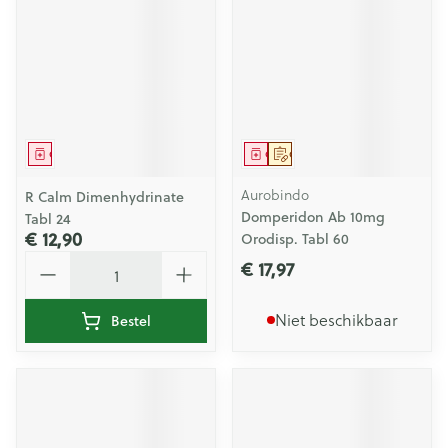
Geneesmiddel
Geneesmiddel
Op voorschrift
Aurobindo
R Calm Dimenhydrinate
Domperidon Ab 10mg
Tabl 24
€ 12,90
Orodisp. Tabl 60
Aantal
€ 17,97
Niet beschikbaar
Bestel