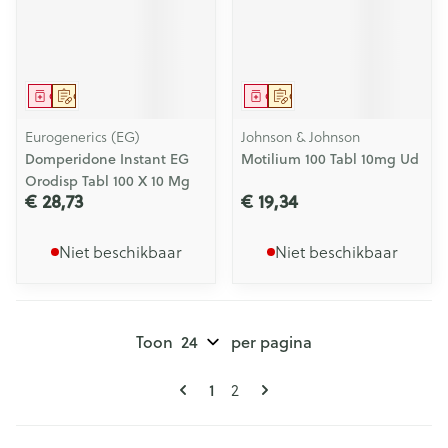
Geneesmiddel
Op voorschrift
Geneesmiddel
Op voorschrift
Eurogenerics (EG)
Johnson & Johnson
Domperidone Instant EG
Motilium 100 Tabl 10mg Ud
Orodisp Tabl 100 X 10 Mg
€ 28,73
€ 19,34
Niet beschikbaar
Niet beschikbaar
Toon
per pagina
Pagina's
U lees momenteel pagina
Pagina
1
2