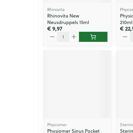
Rhinovita
Physio
Rhinovita New
Physi
Neusdruppels 15ml
210ml
€ 9,97
€ 22,
Aantal
Aanta
Physiomer
Sterim
Physiomer Sinus Pocket
Steri