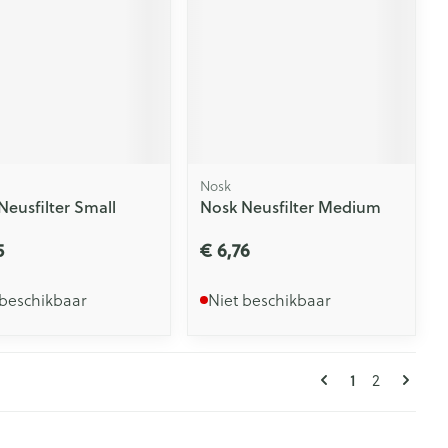
Nosk
Neusfilter Small
Nosk Neusfilter Medium
5
€ 6,76
 beschikbaar
Niet beschikbaar
Pagina's
U lees mome
1
Pagina
2