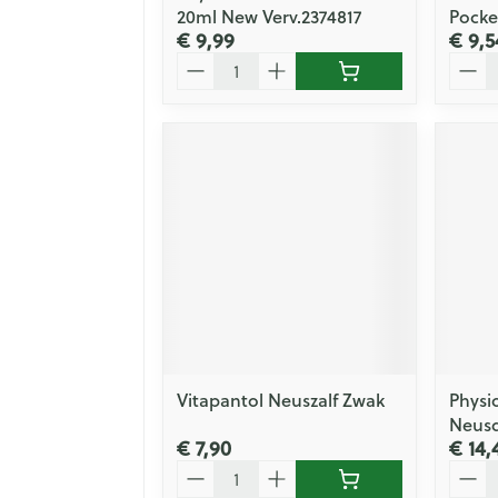
20ml New Verv.2374817
Pocke
€ 9,99
€ 9,5
Aantal
Aanta
Vitapantol Neuszalf Zwak
Physi
Neusd
€ 7,90
€ 14,
Aantal
Aanta