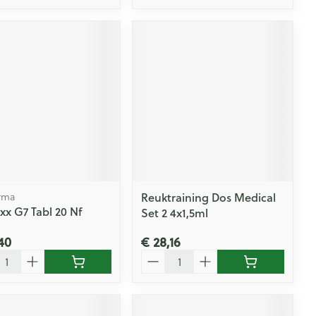
Reuktraining Dos Medical
rma
xx G7 Tabl 20 Nf
Set 2 4x1,5ml
40
€ 28,16
l
Aantal