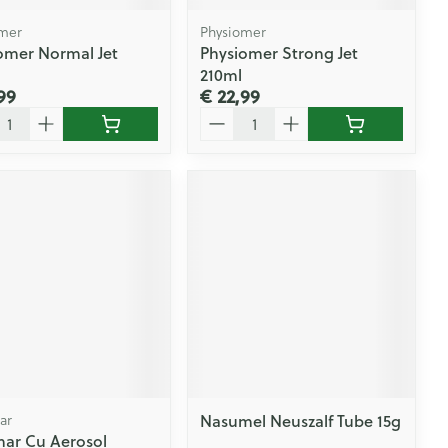
mer
Physiomer
omer Normal Jet
Physiomer Strong Jet
210ml
99
€ 22,99
l
Aantal
Nasumel Neuszalf Tube 15g
ar
mar Cu Aerosol