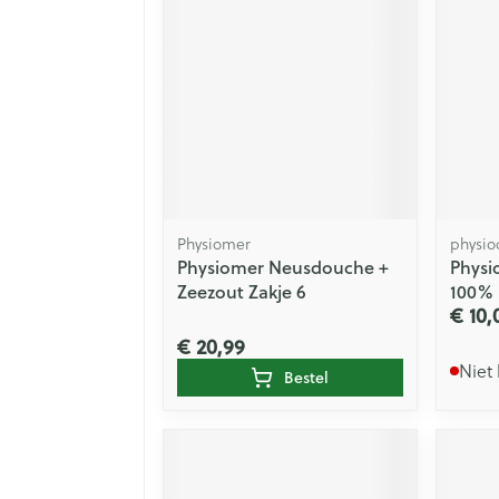
Physiomer
physio
Physiomer Neusdouche +
Physi
Zeezout Zakje 6
100% 
€ 10,
€ 20,99
Niet
Bestel