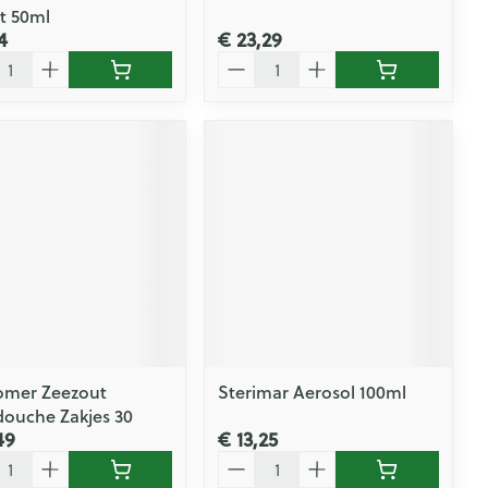
t 50ml
4
€ 23,29
l
Aantal
omer Zeezout
Sterimar Aerosol 100ml
ouche Zakjes 30
49
€ 13,25
l
Aantal