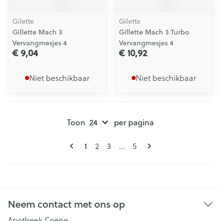
Gilette
Gilette
Gillette Mach 3
Gillette Mach 3 Turbo
Vervangmesjes 4
Vervangmesjes 4
€ 9,04
€ 10,92
Niet beschikbaar
Niet beschikbaar
Toon
per pagina
Pagina's
U lees momenteel pagina
Pagina
Pagina
Pagina
1
2
3
...
5
Neem contact met ons op
Apotheek Coene