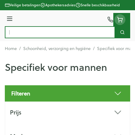
Ga naar de inhoud
Veilige betalingen
Apothekersadvies
Snelle beschikbaarheid
Menu
Zoek
Product, merk, categorie...
Home
/
Schoonheid, verzorging en hygiëne
/
Specifiek voor man
Specifiek voor mannen
Filteren
Doorgaan naar productlijst
Prijs
filter