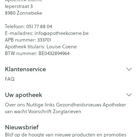
Ieperstraat 3
8980
Zonnebeke
Telefoon:
051 77 88 04
E-mailadres:
info@
apotheekcoene.be
APB nummer:
333701
Apotheek titularis:
Louise Coene
BTW nummer:
BE0432894964
Klantenservice
FAQ
Uw apotheek
Over ons
Nuttige links
Gezondheidsnieuws
Apotheker
van wacht
Voorschrift
Zorgtarieven
Nieuwsbrief
Blijf op de hoogte van nieuwe producten en promoties