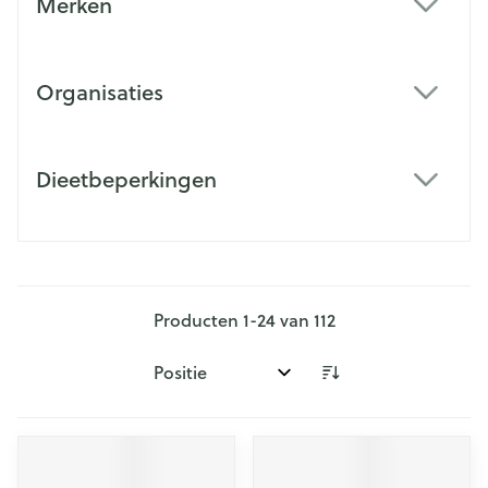
Merken
filter
Organisaties
filter
Dieetbeperkingen
filter
Producten
1
-
24
van
112
Sorteer op: