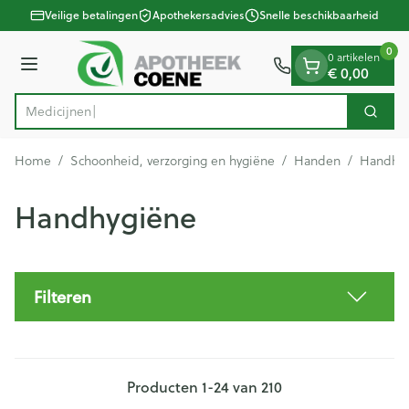
Dia 1 van 1
Ga naar de inhoud
Veilige betalingen
Apothekersadvies
Snelle beschikbaarheid
0
0 artikelen
Menu
€ 0,00
Zoek
Product, merk, categorie...
Home
/
Schoonheid, verzorging en hygiëne
/
Handen
/
Handhy
Handhygiëne
Filteren
Producten
1
-
24
van
210