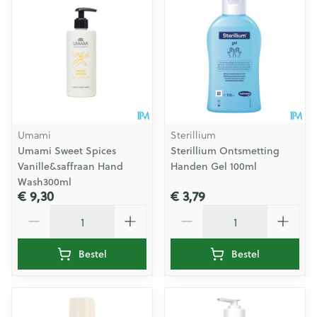
Umami
Sterillium
Umami Sweet Spices
Sterillium Ontsmetting
Vanille&saffraan Hand
Handen Gel 100ml
Wash300ml
€ 9,30
€ 3,79
Aantal
Aantal
Bestel
Bestel