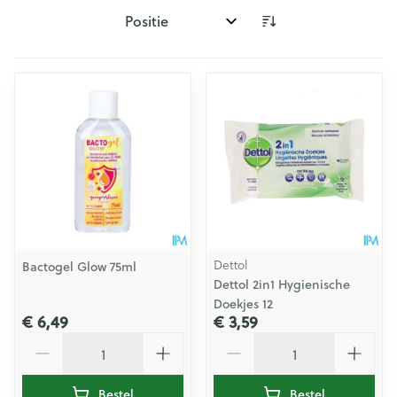
Sorteer op:
Dettol
Bactogel Glow 75ml
Dettol 2in1 Hygienische
Doekjes 12
€ 6,49
€ 3,59
Aantal
Aantal
Bestel
Bestel