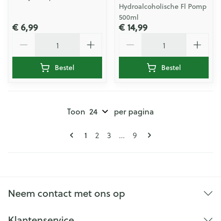
Hydroalcoholische Fl Pomp
500ml
€ 6,99
€ 14,99
Aantal
Aantal
Bestel
Bestel
Toon
per pagina
Pagina's
U lees momenteel pagina
Pagina
Pagina
Pagina
1
2
3
...
9
Neem contact met ons op
Klantenservice