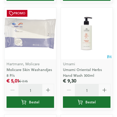
PROMO
Hartmann, Molicare
Umami
Molicare Skin Washandjes
Umami Oriental Herbs
8 P/s
Hand Wash 300ml
€ 5,01
€ 9,30
€ 7,15
Aantal
Aantal
Bestel
Bestel