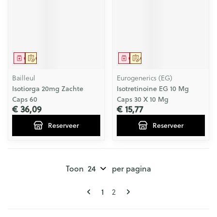
Geneesmiddel
Op voorschrift
Geneesmiddel
Op voorschrift
Bailleul
Eurogenerics (EG)
Isotiorga 20mg Zachte
Isotretinoine EG 10 Mg
Caps 60
Caps 30 X 10 Mg
€ 36,09
€ 15,77
Reserveer
Reserveer
Toon
per pagina
Pagina's
U lees momenteel pagina
Pagina
1
2