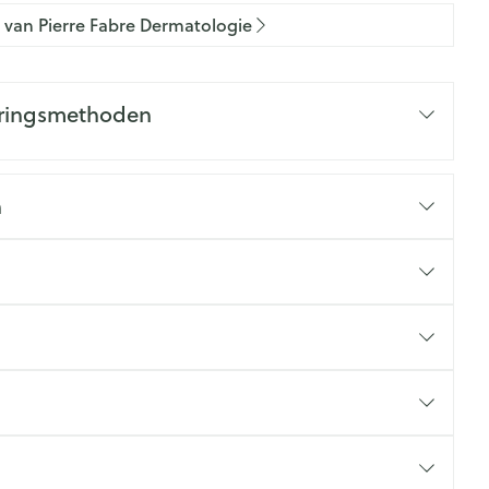
Doffe huid
 penselen en
er
Arm
n van Pierre Fabre Dermatologie
er
svoorwerpen
Toon meer
Elleboog
Haar
 - oogpotlood
Enkel en voet
Zelfbruiner
eringsmethoden
en - decubitis
Toon meer
er
aduw
er
Scheren
n
n
ys en -druppels
CBD