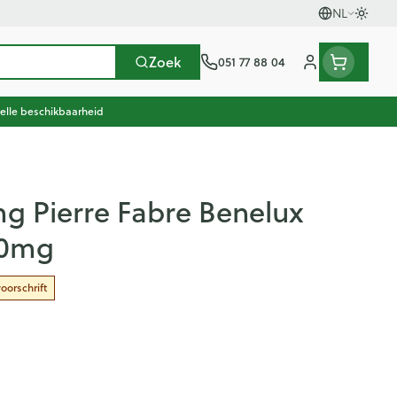
NL
Oversc
Talen
Zoek
051 77 88 04
Klant menu
elle beschikbaarheid
scherming
herapie en zuurstof
oeding
n, vitaminen en
Seksualiteit en intieme
Naalden en spuiten
Mond en keel
en gewrichten
thee
Pillendozen
Plantaardige olie
Oren
hygiene
aps 60 X 10mg
mg Pierre Fabre Benelux
oestellen
Spuiten
Zuigtabletten
en
Condooms en anticonceptie
10mg
ccessoires
Oplossing voor injectie
Spray - oplossing
usen
n warmtetherapie
Batterijen
Homeopathie
Ogen
en
Intiem welzijn
nk
ieren
Naalden
Intieme verzorging
oorschrift
Anesthesie
iding zon
Naalden voor insulinepen -
enen
apie
Mond, muil of snavel
Massage
pennaalden
en stress
er
en en desinfecteren
Toon meer
Toon meer
ucosemeter
Diagnostica
ls
Vacht, huid of pluimen
ps en naalden
en teken