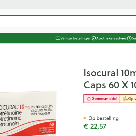
ategorie...
Veilige betalingen
Apothekersadvies
Sn
 Schoonheid, verzorging en hygiëne
Dieet, voeding en vitamines
 Zwangerschap en kinderen
taliteit 50+
 Natuur geneeskunde
 Thuiszorg en EHBO
Dieren en insecten
 Geneesmiddelen
Neus
Vitamines en supplementen
Kinderen
Wondzorg
Zonnebe
Aerosolt
Dierenv
Minerale
ten
Zicht
Oliën
Kat
Urinewegen
Spieren 
Kruiden
tonica
ging en hygiëne categorie
l 10mg Pierre Fabre Benelux C
Isocural 10
rren
r
ngerie
Spray
Vitamine A
Luizen
Vilt
Aftersun
Aerosol t
Hond
Mineral
Caps 60 X 
 en
Antioxydanten - detox
Tanden
Handschoenen
Lippen
Aerosol a
Kat
Pijn en koorts
en -stolling
Seksualiteit
Gemmotherapie
Duiven en vogels
Steunko
Licht- e
itamines categorie
Vitamin
Ogen
ing
naties
Aminozuren
Verzorging en hygiëne
Wondhelend
Zonneba
Zuurstof
Andere d
tenbeten
baby - kinderen
& gel
Geneesmiddel
Op v
en sokken
inderen categorie
pplementen
Oogspoeling
Calcium
Vitamines en supplementen
Brandwonden
Voorbere
Huid
el
Snurken
Oligo-elementen
Wondzorg
Zware b
Fytother
Diabetes
Gemoed 
Oogdruppels
Toon meer
Toon meer
Toon meer
Toon me
Spieren en gewrichten
orie
cet
Op bestelling
Ontsmett
Creme - gel
Bloedgl
€ 22,57
Schimme
n pancreas
Voedingstherapie & welzijn
EHBO
Hygiëne
e categorie
Nagels en hoeven
Droge ogen
Teststri
Vlooien 