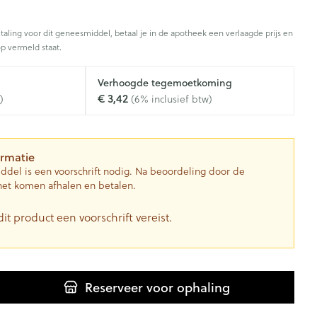
Gezichtsreiniging -
Sondes, baxters en catheters
asjes - antiviraal
ontschminken
douche
diabetes producten
Afslanken
Sondes
taling voor dit geneesmiddel, betaal je in de apotheek een verlaagde prijs en
voor insulinespuiten
Reinigingsmelk, - crème, -olie
p vermeld staat.
Accessoires
tering
Accessoires voor sondes
nwerende middelen
en gel
er
Baxters
Verhoogde tegemoetkoming
Tonic - lotion
Homeopathie
€ 3,42
)
(6% inclusief btw)
Catheters
Micellair water
 en geurproducten
Specifiek voor de ogen
kjes
Zware benen
Pillendozen en accessoires
ormatie
Toon meer
atje
ddel is een voorschrift nodig. Na beoordeling door de
k voor mannen
Tabletten
het komen afhalen en betalen.
res
Creme, gel en spray
Gezichtsverzorging
verzorging
Mondmaskers
dit product een voorschrift vereist.
ties
nt
enten
Pigmentstoornissen
Diverse geneesmiddelen
rgische en anti
verzorging
Gevoelige huid - geïrriteerde
toire middelen
Bandages en Orthopedie -
huid
orthopedische verbanden
lende middelen
Reserveer
voor ophaling
ie
Gemengde huid
p
Diergeneesmiddelen
om
Buik
ng en zuurstof