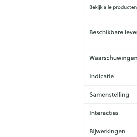
Nagels
Make-up
Toon me
Bekijk alle producte
n inhalatie
Badkam
gebruik
Nagellak
cure
Bed
Anti tumor middelen
Eyeliner
Oor
l
Kalk- en schimmelnagels
Beschikbare lev
Doorligg
Mascara
Nagelbijten
Toon me
Oogsch
Nagelversterkend
Neus
Toon me
Waarschuwinge
Toon meer
nborstels
Tablette
Snurken
s
Neusspra
Indicatie
Supplementen
Samenstelling
Interacties
Bijwerkingen