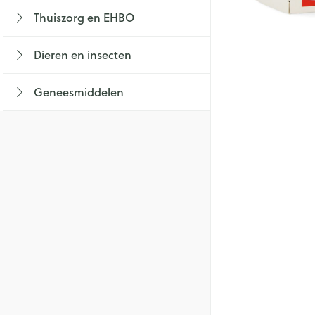
Lichaamsverzorg
Braken
Thuiszorg en EHBO
Thee, Kruidenthe
Fopspenen en acc
Toon submenu voor Thuiszorg en EHBO
Bad en douche
Lingerie
Laxeermiddelen
Babyvoeding
Luiers
Dieren en insecten
Honden
Deodorant
Toon meer
Sportvoeding
Tandjes
BH's
Toon submenu voor Dieren en insecten 
Zeer droge, geïrr
Specifieke voedi
Voeding - melk
Zwangerschapsli
Geneesmiddelen
huidproblemen
Aambeien
Toon submenu voor Geneesmiddelen ca
Toon meer
Toon meer
Ontharen en epi
Incontinentie
Toon meer
Ademhalingsstel
Onderleggers
Luierbroekje
Lippen
Inlegverband
Voedend
Hoest
Incontinentieslips
Koortsblazen
Droge hoest
Toon meer
Diepzittende slij
Handen
Combinatie drog
Thuiszorg
slijmhoest
Handverzorging