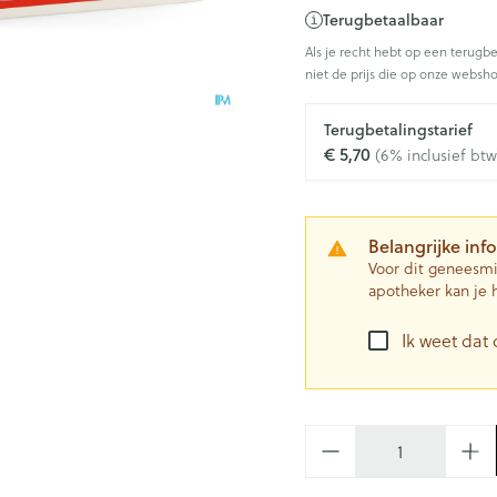
ing
Zenuwstelsel
Koortsbla
Terugbetaalbaar
e
essoires
Ogen
Podologie
Bad en 
Overige 
 categorie
Jeuk
Als je recht hebt op een terugbe
Oren
Neus
Cold - Hot therapie -
Naalden 
niet de prijs die op onze websho
Spieren en gewrichten
Spijsver
warm/koud
Insecte
Slapeloosheid, spanning en
Oordopjes
Keel
Toon me
categorie
Luizen
stress
iteerde huid en
Verbanddozen
Terugbetalingstarief
ng
ngerie
Oorreiniging
Botten, spieren en gewrichten
€ 5,70
(6% inclusief btw
tegorie
Medische hulpmiddelen
Stoma
Oordruppels
Toon meer
Parfums
leren
Toon meer
Acne
Stoppen met roken
Stomaza
Belangrijke inf
Voeten en benen
sel
Stomapla
Voor dit geneesmi
Diagnosetesten en
Specifie
apotheker kan je 
Droge voeten, eelt en kloven
meetapparatuur
Accessoi
Ogen
Infecties
Lichaams
Blaren
Alcoholtest
Ik weet dat 
Ooginfec
Deodora
Instrum
Eelt
Bloeddrukmeter
Anti alle
Immuniteit
Gezichts
Eksteroog - likdoorn
inflamma
Cholesteroltest
mhoest
Aantal
Toon meer
Ontzwel
Ergonom
Hartslagmeter
e hoest en
Make-u
Glauco
Allergie
Toon meer
Ademhali