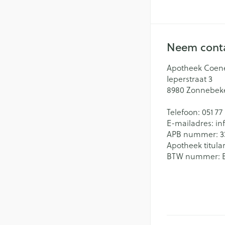
Neem conta
Apotheek Coen
Ieperstraat 3
8980
Zonnebek
Telefoon:
051 77
E-mailadres:
in
APB nummer:
3
Apotheek titular
BTW nummer: