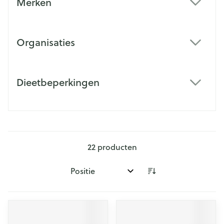
Merken
filter
Organisaties
filter
Dieetbeperkingen
filter
22
producten
Sorteer op: