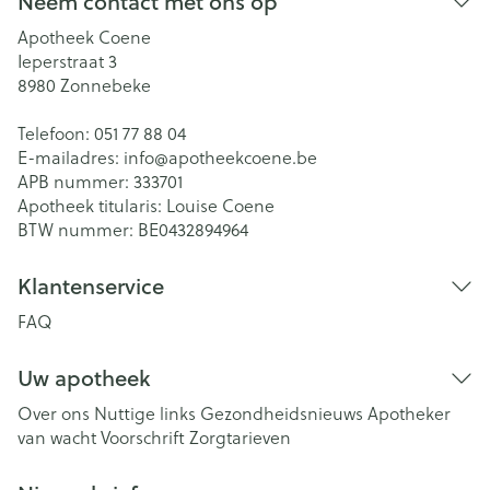
Neem contact met ons op
Apotheek Coene
Ieperstraat 3
8980
Zonnebeke
Telefoon:
051 77 88 04
E-mailadres:
info@
apotheekcoene.be
APB nummer:
333701
Apotheek titularis:
Louise Coene
BTW nummer:
BE0432894964
Klantenservice
FAQ
Uw apotheek
Over ons
Nuttige links
Gezondheidsnieuws
Apotheker
van wacht
Voorschrift
Zorgtarieven