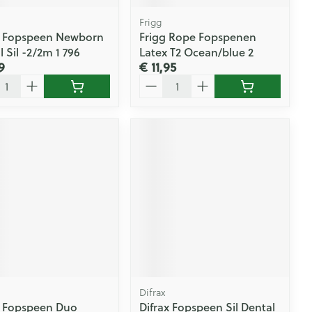
Frigg
x Fopspeen Newborn
Frigg Rope Fopspenen
 Sil -2/2m 1 796
Latex T2 Ocean/blue 2
9
€ 11,95
l
Aantal
Difrax
3 Fopspeen Duo
Difrax Fopspeen Sil Dental