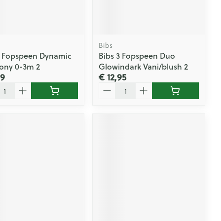
Doffe huid
 penselen en
er
Arm
er
svoorwerpen
Toon meer
Elleboog
Haar
 - oogpotlood
Enkel en voet
Bibs
Zelfbruiner
en - decubitis
x Fopspeen Dynamic
Bibs 3 Fopspeen Duo
Toon meer
er
ony 0-3m 2
Glowindark Vani/blush 2
aduw
99
€ 12,95
er
l
Aantal
Scheren
n
ys en -druppels
CBD