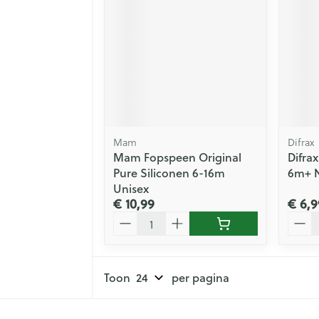
Mam
Difrax
Mam Fopspeen Original
Difra
Pure Siliconen 6-16m
6m+ 
Unisex
€ 10,99
€ 6,9
Aantal
Aanta
Toon
per pagina