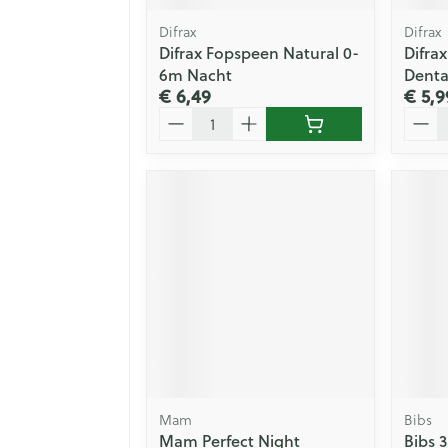
Difrax
Difrax
Difrax Fopspeen Natural 0-
Difra
6m Nacht
Dental
€ 6,49
€ 5,9
Aantal
Aanta
Mam
Bibs
Mam Perfect Night
Bibs 