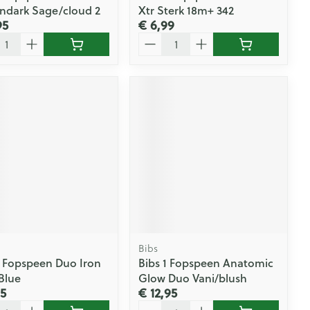
ndark Sage/cloud 2
Xtr Sterk 18m+ 342
95
€ 6,99
l
Aantal
Bibs
3 Fopspeen Duo Iron
Bibs 1 Fopspeen Anatomic
Blue
Glow Duo Vani/blush
95
€ 12,95
l
Aantal