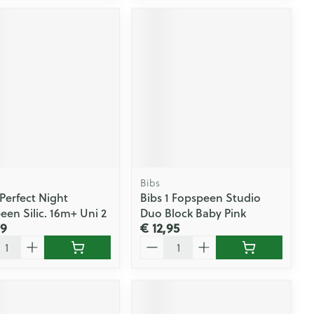
Bibs
erfect Night
Bibs 1 Fopspeen Studio
een Silic. 16m+ Uni 2
Duo Block Baby Pink
99
€ 12,95
l
Aantal