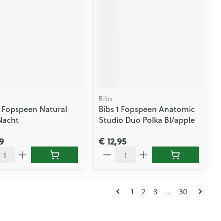
Bibs
x Fopspeen Natural
Bibs 1 Fopspeen Anatomic
Nacht
Studio Duo Polka Bl/apple
9
€ 12,95
l
Aantal
Pagina's
U lees momenteel pagin
Pagina
Pagina
Pagina
1
2
3
...
30