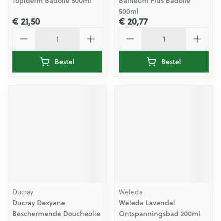
Topiderm Badolie 500ml
Balneum Plus Badolie
500ml
€ 21,50
€ 20,77
Aantal
Aantal
Bestel
Bestel
Ducray
Weleda
Ducray Dexyane
Weleda Lavendel
Beschermende Doucheolie
Ontspanningsbad 200ml