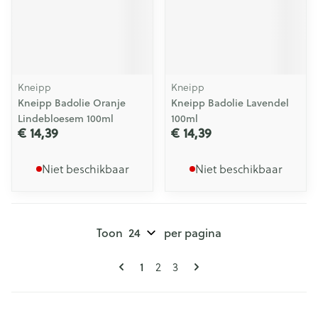
Kneipp
Kneipp
Kneipp Badolie Oranje
Kneipp Badolie Lavendel
Lindebloesem 100ml
100ml
€ 14,39
€ 14,39
Niet beschikbaar
Niet beschikbaar
Toon
per pagina
Pagina's
U lees momenteel pagina
1
Pagina
Pagina
2
3