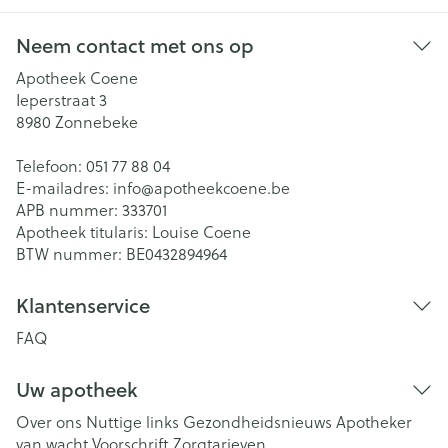
Neem contact met ons op
Apotheek Coene
Ieperstraat 3
8980
Zonnebeke
Telefoon:
051 77 88 04
E-mailadres:
info@
apotheekcoene.be
APB nummer:
333701
Apotheek titularis:
Louise Coene
BTW nummer:
BE0432894964
Klantenservice
FAQ
Uw apotheek
Over ons
Nuttige links
Gezondheidsnieuws
Apotheker
van wacht
Voorschrift
Zorgtarieven