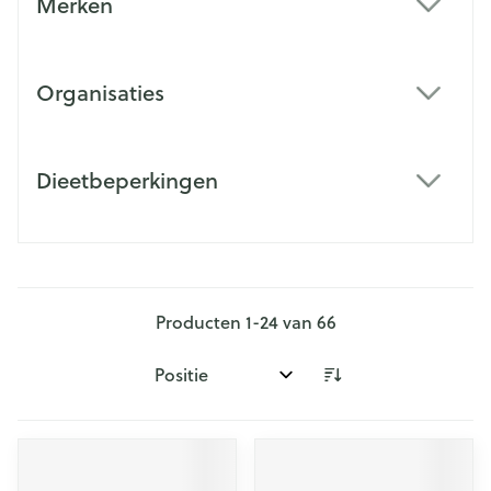
Merken
filter
Organisaties
filter
Dieetbeperkingen
filter
Producten
1
-
24
van
66
Sorteer op: