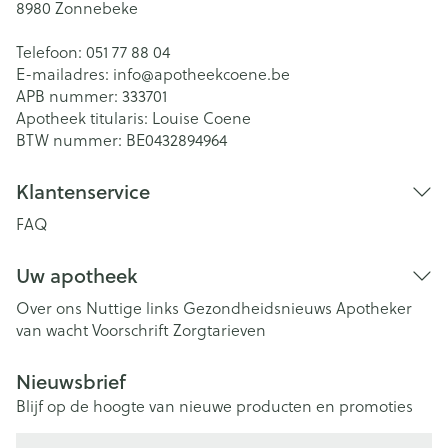
8980
Zonnebeke
Telefoon:
051 77 88 04
E-mailadres:
info@
apotheekcoene.be
APB nummer:
333701
Apotheek titularis:
Louise Coene
BTW nummer:
BE0432894964
Klantenservice
FAQ
Uw apotheek
Over ons
Nuttige links
Gezondheidsnieuws
Apotheker
van wacht
Voorschrift
Zorgtarieven
Nieuwsbrief
Blijf op de hoogte van nieuwe producten en promoties
E-mail adres