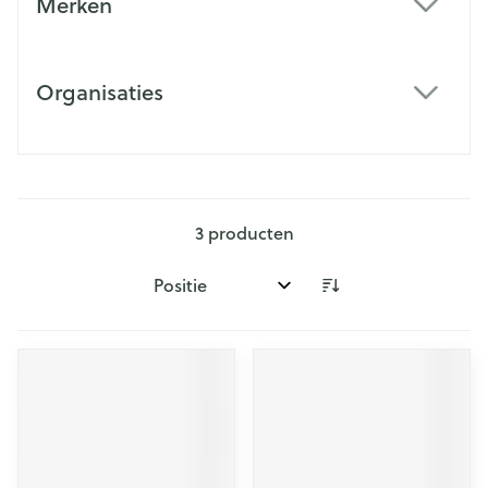
Merken
filter
Organisaties
filter
3
producten
Sorteer op: