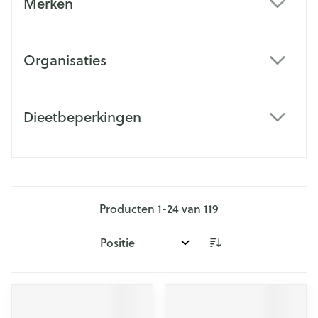
Merken
filter
Organisaties
filter
Dieetbeperkingen
filter
Producten
1
-
24
van
119
Sorteer op: