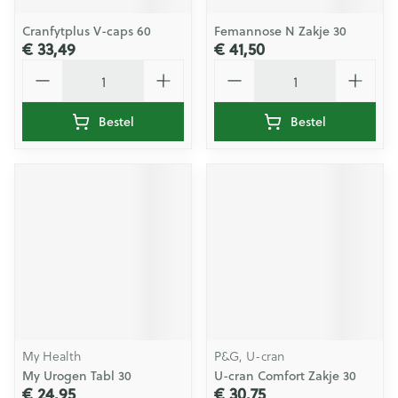
Cranfytplus V-caps 60
Femannose N Zakje 30
€ 33,49
€ 41,50
Aantal
Aantal
Bestel
Bestel
My Health
P&G, U-cran
My Urogen Tabl 30
U-cran Comfort Zakje 30
€ 24,95
€ 30,75