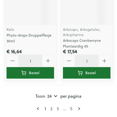
Kela
Arkocaps, Arkogelules,
Arkopharma
Phyto-drops Druppelflesje
Arkocaps Cranberryne
30ml
Plantaardig 45
€ 16,64
€ 17,54
Aantal
Aantal
Bestel
Bestel
Toon
per pagina
Pagina's
U lees momenteel pagina
Pagina
Pagina
Pagina
1
2
3
...
5