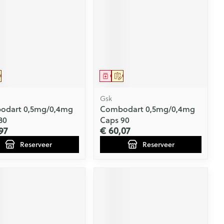
eesmiddel
Op voorschrift
Geneesmiddel
Op voorschrift
Gsk
odart 0,5mg/0,4mg
Combodart 0,5mg/0,4mg
30
Caps 90
97
€ 60,07
Reserveer
Reserveer