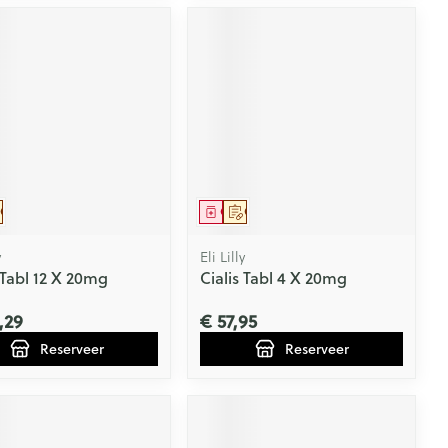
eesmiddel
Op voorschrift
Geneesmiddel
Op voorschrift
y
Eli Lilly
 Tabl 12 X 20mg
Cialis Tabl 4 X 20mg
,29
€ 57,95
Reserveer
Reserveer