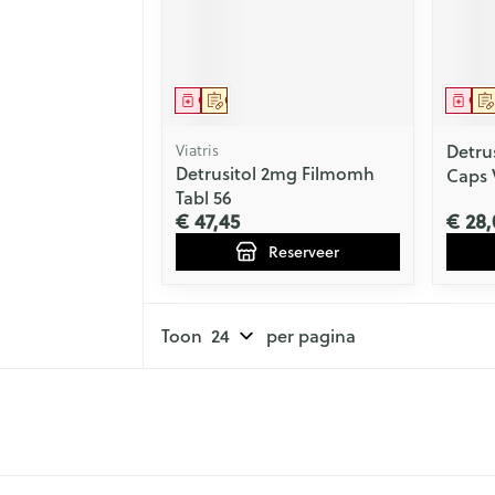
Geneesmiddel
Op voorschrift
Gen
Viatris
Detru
Detrusitol 2mg Filmomh
Caps 
Tabl 56
€ 47,45
€ 28,
Reserveer
Toon
per pagina