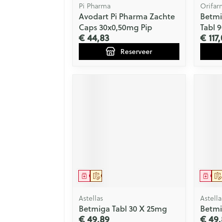
Pi Pharma
Orifar
Avodart Pi Pharma Zachte
Betmi
Caps 30x0,50mg Pip
Tabl 
€ 44,83
€ 117
Reserveer
Geneesmiddel
Op voorschrift
Gen
Astellas
Astella
Betmiga Tabl 30 X 25mg
Betmi
€ 49,89
€ 49,