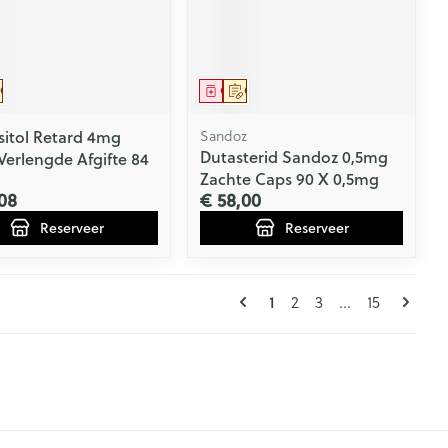
eesmiddel
Op voorschrift
Geneesmiddel
Op voorschrift
sitol Retard 4mg
Sandoz
Dutasterid Sandoz 0,5mg
Verlengde Afgifte 84
Zachte Caps 90 X 0,5mg
08
€ 58,00
Reserveer
Reserveer
Pagina's
U lees momenteel pagi
Pagina
Pagina
Pagina
1
2
3
...
15