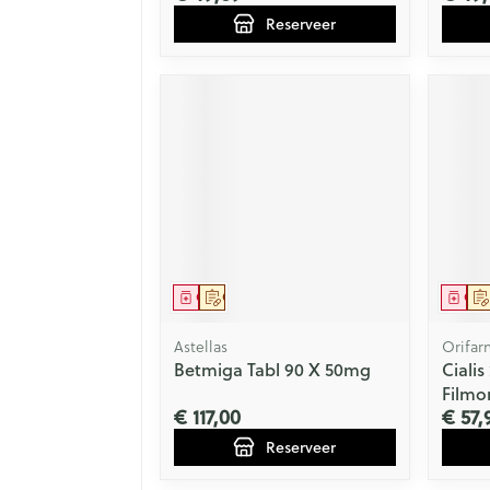
Reserveer
Geneesmiddel
Op voorschrift
Gen
Astellas
Orifar
Betmiga Tabl 90 X 50mg
Ciali
Filmo
€ 117,00
€ 57,
Reserveer