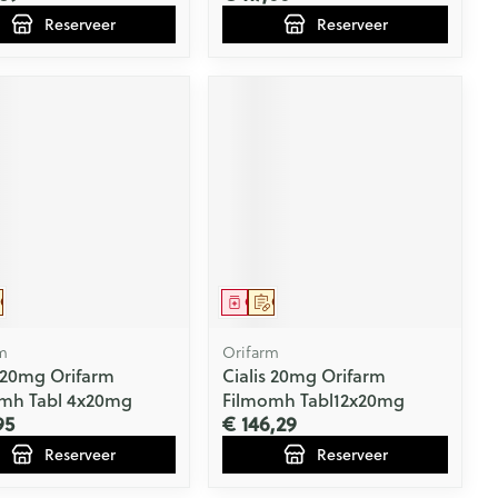
Reserveer
Reserveer
eesmiddel
Op voorschrift
Geneesmiddel
Op voorschrift
m
Orifarm
s 20mg Orifarm
Cialis 20mg Orifarm
mh Tabl 4x20mg
Filmomh Tabl12x20mg
95
€ 146,29
Reserveer
Reserveer