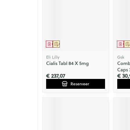
Geneesmiddel
Op voorschrift
Gen
Eli Lilly
Gsk
Cialis Tabl 84 X 5mg
Comb
Caps 
€ 237,07
€ 30,
Reserveer