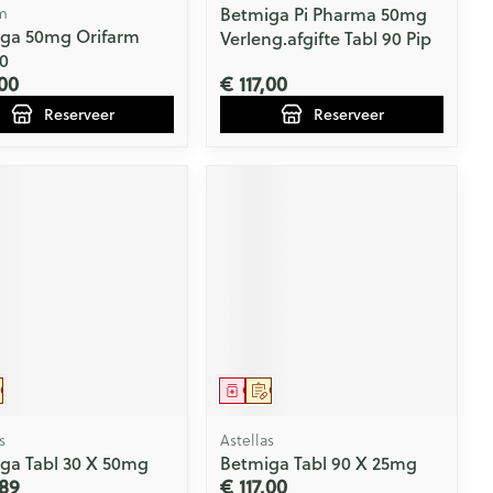
m
Betmiga Pi Pharma 50mg
ga 50mg Orifarm
Verleng.afgifte Tabl 90 Pip
90
,00
€ 117,00
Reserveer
Reserveer
eesmiddel
Op voorschrift
Geneesmiddel
Op voorschrift
s
Astellas
ga Tabl 30 X 50mg
Betmiga Tabl 90 X 25mg
89
€ 117,00