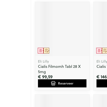
Geneesmiddel
Op voorschrift
Gen
Eli Lilly
Eli Lill
Cialis Filmomh Tabl 28 X
Cialis
5mg
€ 99,59
€ 146
Reserveer