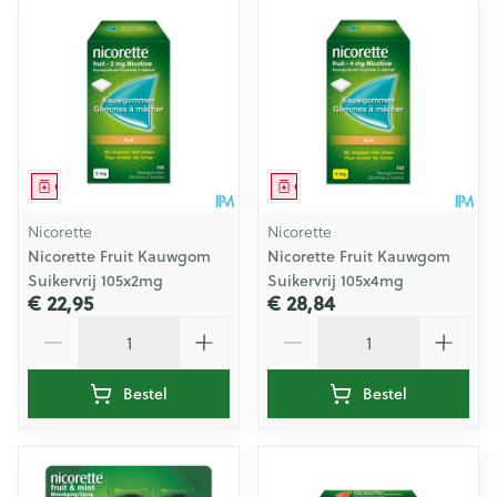
Geneesmiddel
Geneesmiddel
Nicorette
Nicorette
Nicorette Fruit Kauwgom
Nicorette Fruit Kauwgom
Suikervrij 105x2mg
Suikervrij 105x4mg
€ 22,95
€ 28,84
Aantal
Aantal
Bestel
Bestel