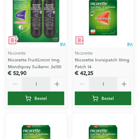
Geneesmiddel
Geneesmiddel
Nicorette
Nicorette
Nicorette Fruit&mint 1mg
Nicorette Invisipatch 10mg
Mondspray Suikervr. 2x150
Patch 14
€ 52,90
€ 42,25
Aantal
Aantal
Bestel
Bestel