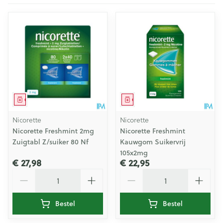
Geneesmiddel
Geneesmiddel
Nicorette
Nicorette
Nicorette Freshmint 2mg
Nicorette Freshmint
Zuigtabl Z/suiker 80 Nf
Kauwgom Suikervrij
105x2mg
€ 27,98
€ 22,95
Aantal
Aantal
Bestel
Bestel