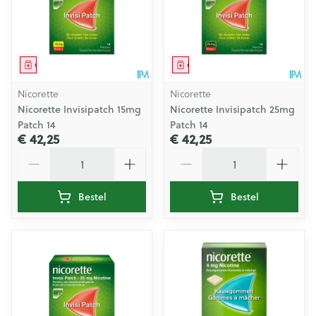
Geneesmiddel
Geneesmiddel
Nicorette
Nicorette
Nicorette Invisipatch 15mg
Nicorette Invisipatch 25mg
Patch 14
Patch 14
€ 42,25
€ 42,25
Aantal
Aantal
Bestel
Bestel