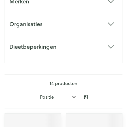
Merken
filter
Organisaties
filter
Dieetbeperkingen
filter
14
producten
Sorteer op: