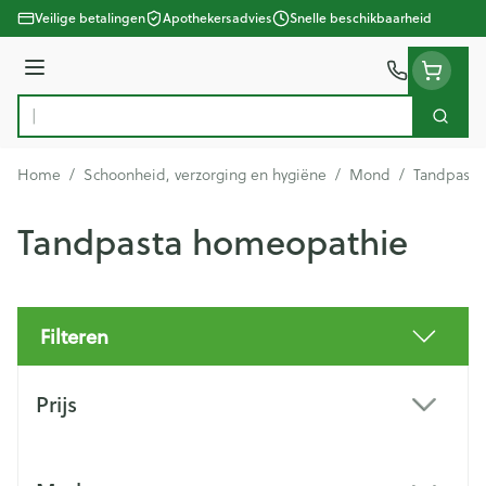
Ga naar de inhoud
Veilige betalingen
Apothekersadvies
Snelle beschikbaarheid
Menu
Zoek
Product, merk, categorie...
Home
/
Schoonheid, verzorging en hygiëne
/
Mond
/
Tandpasta
Tandpasta homeopathie
Filteren
Doorgaan naar productlijst
Prijs
filter