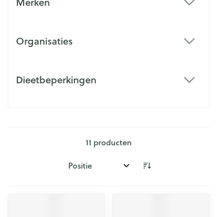
Merken
filter
Organisaties
filter
Dieetbeperkingen
filter
11
producten
Sorteer op: