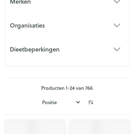
Merken
filter
Organisaties
filter
Dieetbeperkingen
filter
Producten
1
-
24
van
766
Sorteer op: