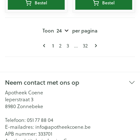
Bestel
Bestel
Toon
per pagina
Pagina's
U lees momenteel pagina
Pagina
Pagina
Pagina
1
2
3
...
32
Neem contact met ons op
Apotheek Coene
Ieperstraat 3
8980
Zonnebeke
Telefoon:
051 77 88 04
E-mailadres:
info@
apotheekcoene.be
APB nummer:
333701