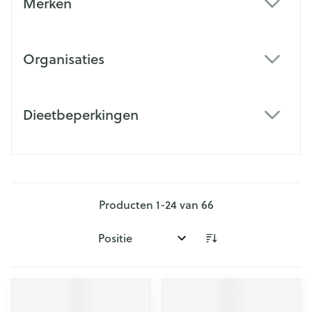
Merken
filter
Organisaties
filter
Dieetbeperkingen
filter
Producten
1
-
24
van
66
Sorteer op: