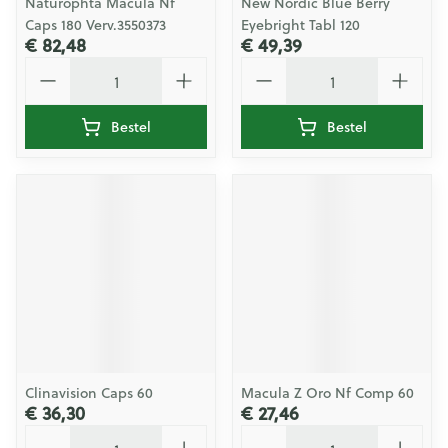
Naturophta Macula Nf
New Nordic Blue Berry
Caps 180 Verv.3550373
Eyebright Tabl 120
€ 82,48
€ 49,39
Aantal
Aantal
Bestel
Bestel
Clinavision Caps 60
Macula Z Oro Nf Comp 60
€ 36,30
€ 27,46
Aantal
Aantal