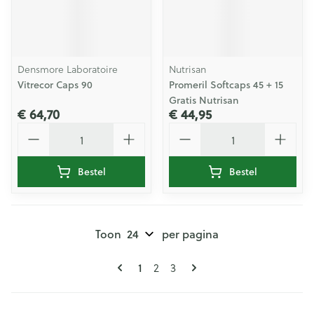
Densmore Laboratoire
Nutrisan
Vitrecor Caps 90
Promeril Softcaps 45 + 15
Gratis Nutrisan
€ 64,70
€ 44,95
Aantal
Aantal
Bestel
Bestel
Toon
per pagina
Pagina's
U lees momenteel pagina
Pagina
Pagina
1
2
3