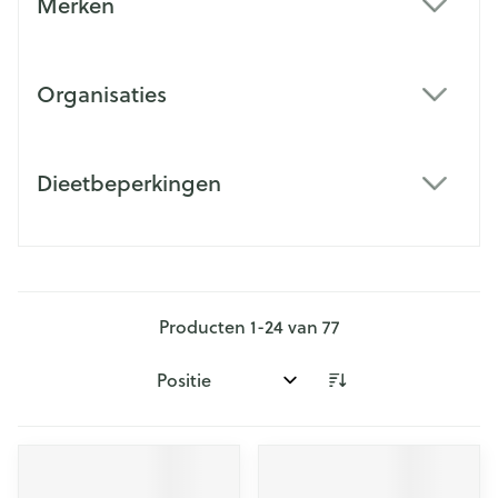
Merken
filter
Organisaties
filter
Dieetbeperkingen
filter
Producten
1
-
24
van
77
Sorteer op: