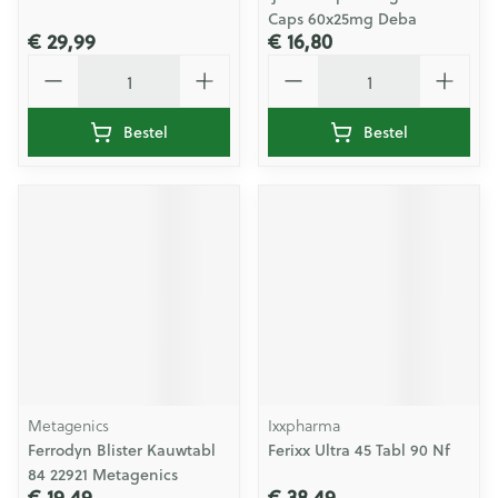
Caps 60x25mg Deba
€ 29,99
€ 16,80
Aantal
Aantal
Bestel
Bestel
Metagenics
Ixxpharma
Ferrodyn Blister Kauwtabl
Ferixx Ultra 45 Tabl 90 Nf
84 22921 Metagenics
€ 19,49
€ 38,49