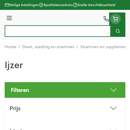
Ga naar de inhoud
Veilige betalingen
Apothekersadvies
Snelle beschikbaarheid
Menu
Zoek
Product, merk, categorie...
Home
/
Dieet, voeding en vitamines
/
Vitamines en supplement
Ijzer
Filteren
Doorgaan naar productlijst
Prijs
filter