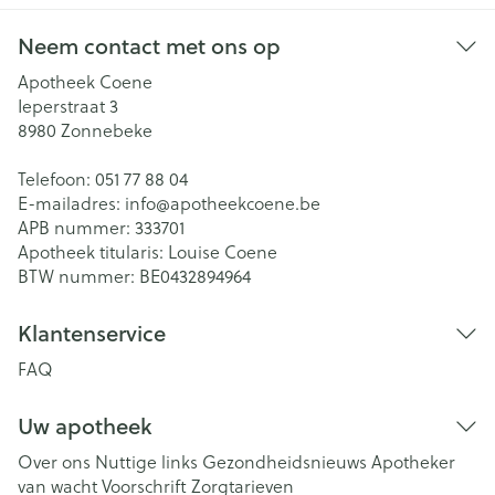
Neem contact met ons op
Apotheek Coene
Ieperstraat 3
8980
Zonnebeke
Telefoon:
051 77 88 04
E-mailadres:
info@
apotheekcoene.be
APB nummer:
333701
Apotheek titularis:
Louise Coene
BTW nummer:
BE0432894964
Klantenservice
FAQ
Uw apotheek
Over ons
Nuttige links
Gezondheidsnieuws
Apotheker
van wacht
Voorschrift
Zorgtarieven