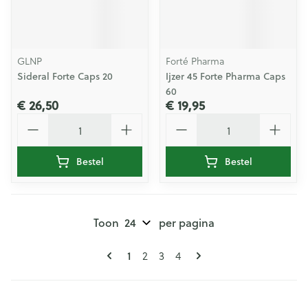
GLNP
Forté Pharma
Sideral Forte Caps 20
Ijzer 45 Forte Pharma Caps
60
€ 26,50
€ 19,95
Aantal
Aantal
Bestel
Bestel
Toon
per pagina
Pagina's
U lees momenteel pagina
Pagina
Pagina
Pagina
1
2
3
4