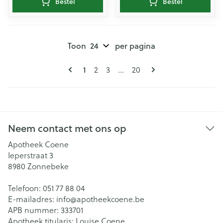
Bestel
Bestel
Toon
per pagina
Pagina's
U lees momenteel pagina
Pagina
Pagina
Pagina
1
2
3
...
20
Neem contact met ons op
Apotheek Coene
Ieperstraat 3
8980
Zonnebeke
Telefoon:
051 77 88 04
E-mailadres:
info@
apotheekcoene.be
APB nummer:
333701
Apotheek titularis:
Louise Coene