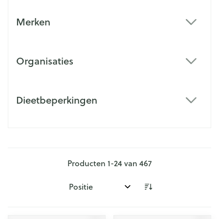
Merken
filter
Organisaties
filter
Dieetbeperkingen
filter
Producten
1
-
24
van
467
Sorteer op: