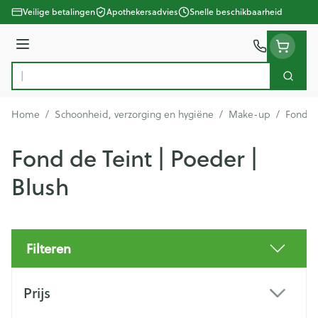
Ga naar de inhoud
Veilige betalingen
Apothekersadvies
Snelle beschikbaarheid
Menu
Zoek
Product, merk, categorie...
Home
/
Schoonheid, verzorging en hygiëne
/
Make-up
/
Fond de
Fond de Teint | Poeder |
Blush
Filteren
Doorgaan naar productlijst
Prijs
filter