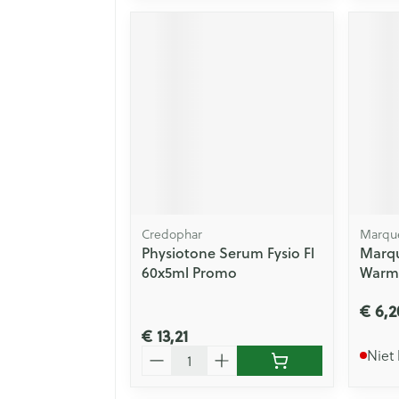
Credophar
Marque
Physiotone Serum Fysio Fl
Marq
60x5ml Promo
Warmw
€ 6,2
€ 13,21
Aantal
Niet