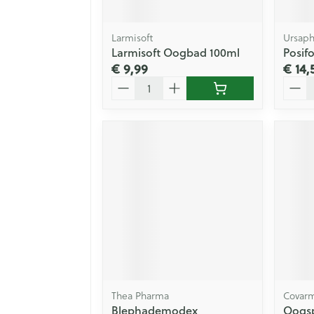
Larmisoft
Ursap
Larmisoft Oogbad 100ml
Posif
€ 9,99
€ 14,
Aantal
Aanta
Thea Pharma
Covar
Blephademodex
Oogsp