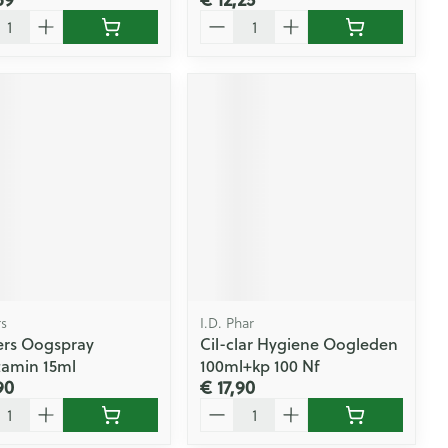
l
Aantal
s
I.D. Phar
rs Oogspray
Cil-clar Hygiene Oogleden
tamin 15ml
100ml+kp 100 Nf
90
€ 17,90
l
Aantal