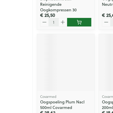
Reinigende
Neutr
Oogkompressen 30
€ 25,50
€ 25,
Aantal
Aanta
Covarmed
Covar
Oogspoeling Plum Nacl
Oogsp
500ml Covarmed
200m
€ 28,62
€ 18,