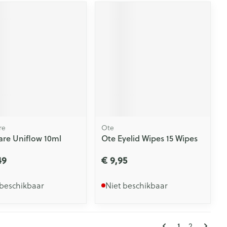
re
Ote
are Uniflow 10ml
Ote Eyelid Wipes 15 Wipes
49
€ 9,95
 beschikbaar
Niet beschikbaar
Pagina's
U lees mome
1
Pagina
2