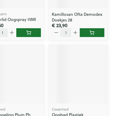
Kamillosan Ofta Demodex
harm
orlid Oogspray 15Ml
Doekjes 28
50
€ 23,90
l
Aantal
med
Covarmed
oeling Plum Ph
Oogbad Plastiek