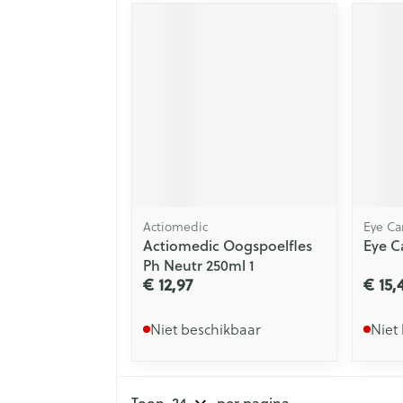
Actiomedic
Eye Ca
Actiomedic Oogspoelfles
Eye C
Ph Neutr 250ml 1
€ 12,97
€ 15,
Niet beschikbaar
Niet
Toon
per pagina