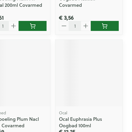
al 200ml Covarmed
Covarmed
61
€ 3,56
l
Aantal
med
Ocal
oeling Plum Nacl
Ocal Euphrasia Plus
l Covarmed
Oogbad 100ml
69
€ 12,25