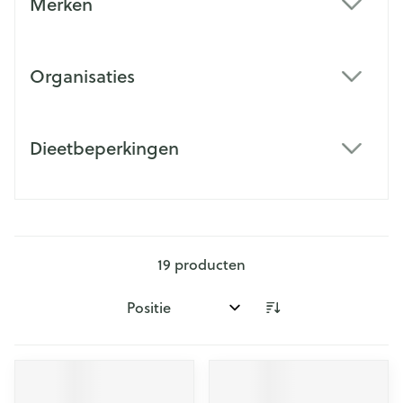
Merken
filter
Organisaties
filter
Dieetbeperkingen
filter
19
producten
Sorteer op: