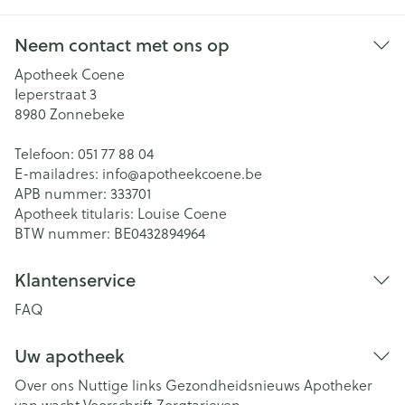
Neem contact met ons op
Apotheek Coene
Ieperstraat 3
8980
Zonnebeke
Telefoon:
051 77 88 04
E-mailadres:
info@
apotheekcoene.be
APB nummer:
333701
Apotheek titularis:
Louise Coene
BTW nummer:
BE0432894964
Klantenservice
FAQ
Uw apotheek
Over ons
Nuttige links
Gezondheidsnieuws
Apotheker
van wacht
Voorschrift
Zorgtarieven