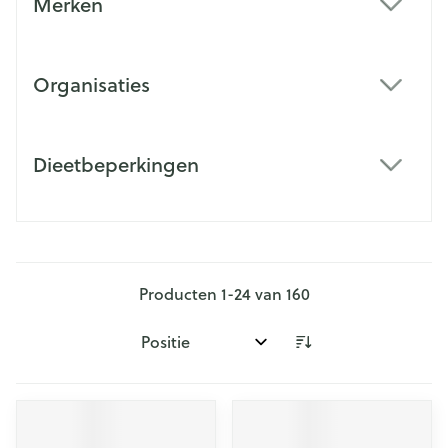
Merken
filter
Organisaties
filter
Dieetbeperkingen
filter
Producten
1
-
24
van
160
Sorteer op: