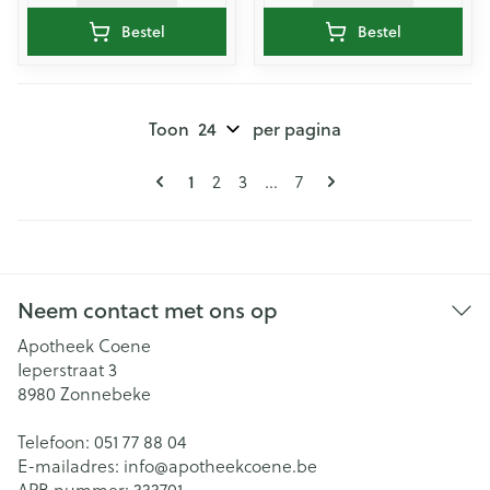
Bestel
Bestel
Toon
per pagina
Pagina's
U lees momenteel pagina
Pagina
Pagina
Pagina
1
2
3
...
7
Neem contact met ons op
Apotheek Coene
Ieperstraat 3
8980
Zonnebeke
Telefoon:
051 77 88 04
E-mailadres:
info@
apotheekcoene.be
APB nummer:
333701