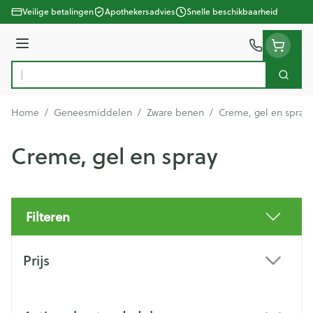
Ga naar de inhoud
Veilige betalingen
Apothekersadvies
Snelle beschikbaarheid
Menu
Zoek
Product, merk, categorie...
Home
/
Geneesmiddelen
/
Zware benen
/
Creme, gel en spray
Creme, gel en spray
Filteren
Doorgaan naar productlijst
Prijs
filter