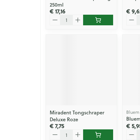
250ml
€ 17,16
€ 9,6
Aantal
Aanta
Miradent Tongschraper
Bluem
Bluem
Deluxe Roze
€ 7,75
€ 5,9
Aantal
Aanta