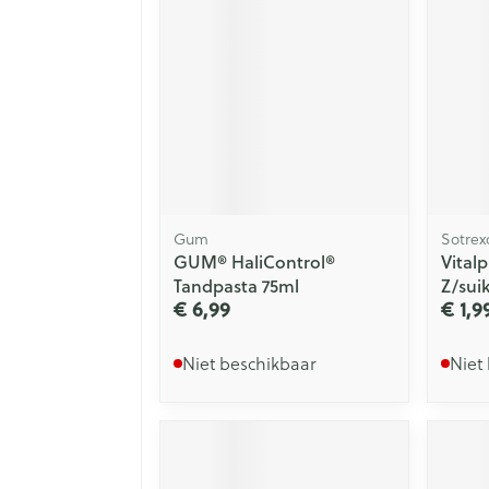
Gum
Sotrex
GUM® HaliControl®
Vital
Tandpasta 75ml
Z/suik
€ 6,99
€ 1,9
Niet beschikbaar
Niet