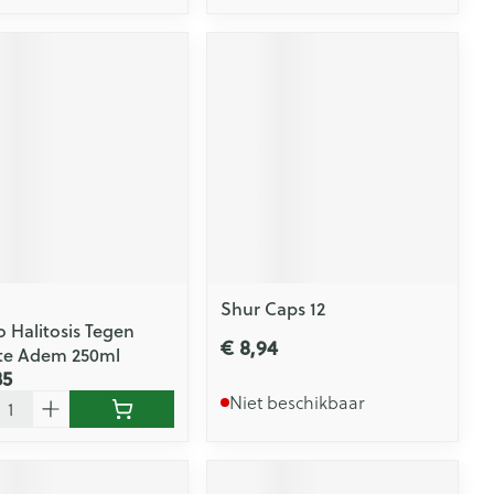
Shur Caps 12
o Halitosis Tegen
€ 8,94
te Adem 250ml
35
l
Niet beschikbaar