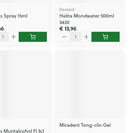
s
Dentaid
es Spray 15ml
Halita Mondwater 500ml
3420
66
€ 13,96
l
Aantal
s
Miradent Tong-clin Gel
s Muntalcohol Fl 3cl