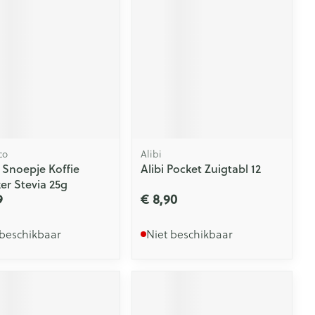
co
Alibi
p Snoepje Koffie
Alibi Pocket Zuigtabl 12
er Stevia 25g
9
€ 8,90
 beschikbaar
Niet beschikbaar