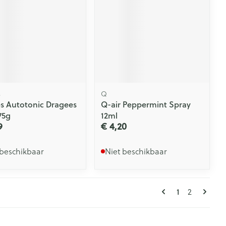
s
Q
es Autotonic Dragees
Q-air Peppermint Spray
75g
12ml
9
€ 4,20
 beschikbaar
Niet beschikbaar
Pagina's
U lees mome
Pagina
1
2