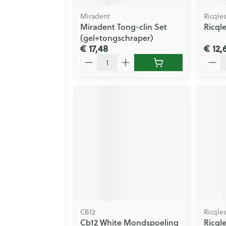
Miradent
Ricqle
Miradent Tong-clin Set
Ricql
(gel+tongschraper)
€ 17,48
€ 12,
Aantal
Aanta
CB12
Ricqle
Cb12 White Mondspoeling
Ricqle