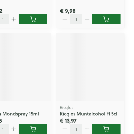
2
€ 9,98
l
Aantal
Ricqles
 Mondspray 15ml
Ricqles Muntalcohol Fl 5cl
5
€ 13,97
l
Aantal