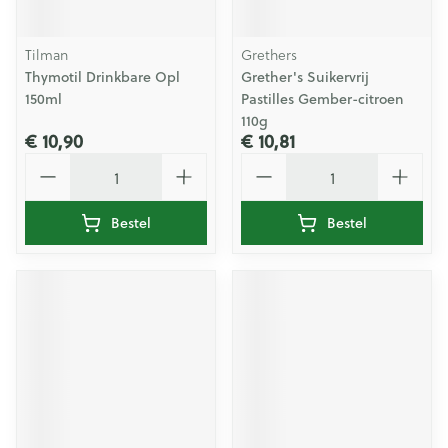
Tilman
Grethers
Thymotil Drinkbare Opl
Grether's Suikervrij
150ml
Pastilles Gember-citroen
110g
€ 10,90
€ 10,81
Aantal
Aantal
Bestel
Bestel