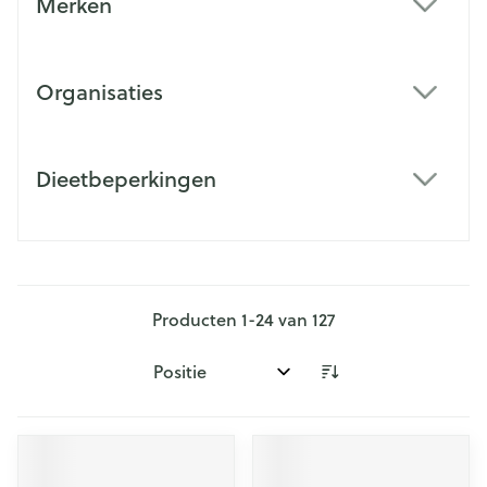
Merken
filter
Organisaties
filter
Dieetbeperkingen
filter
Producten
1
-
24
van
127
Sorteer op: