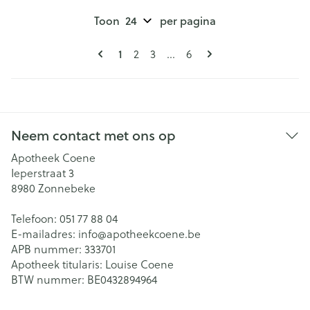
Toon
per pagina
Pagina's
U lees momenteel pagina
Pagina
Pagina
Pagina
1
2
3
...
6
Neem contact met ons op
Apotheek Coene
Ieperstraat 3
8980
Zonnebeke
Telefoon:
051 77 88 04
E-mailadres:
info@
apotheekcoene.be
APB nummer:
333701
Apotheek titularis:
Louise Coene
BTW nummer:
BE0432894964