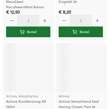
Neus&keel
Zuigtabl 24
Nat.afweer150ml Boiron
€ 12,50
€ 8,20
Aantal
Aantal
Bestel
Bestel
Activox, Arkopharma
Activox
Activox Kruidensiroop Nf
Activox Verzachtend Keel
150ml
Honing Citroen Past 24