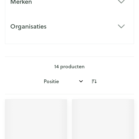
Merken
filter
Organisaties
filter
14
producten
Sorteer op: