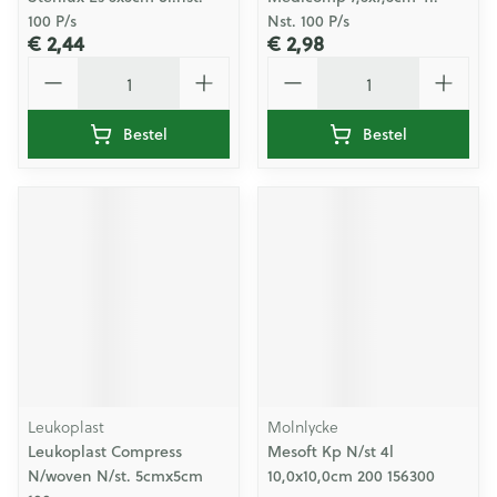
100 P/s
Nst. 100 P/s
€ 2,44
€ 2,98
Aantal
Aantal
Bestel
Bestel
Leukoplast
Molnlycke
Leukoplast Compress
Mesoft Kp N/st 4l
N/woven N/st. 5cmx5cm
10,0x10,0cm 200 156300