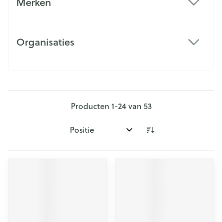
Merken
filter
Organisaties
filter
Producten
1
-
24
van
53
Sorteer op: