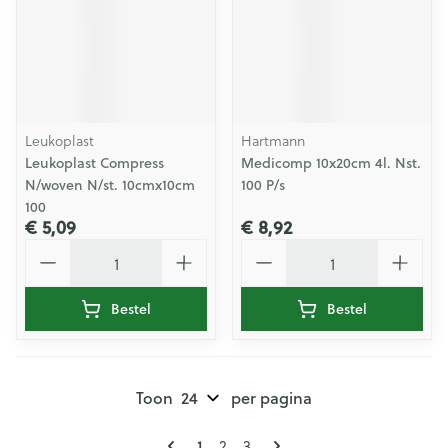
Leukoplast
Hartmann
Leukoplast Compress
Medicomp 10x20cm 4l. Nst.
N/woven N/st. 10cmx10cm
100 P/s
100
€ 5,09
€ 8,92
Aantal
Aantal
Bestel
Bestel
Toon
per pagina
Pagina's
U lees momenteel pagina
Pagina
Pagina
1
2
3