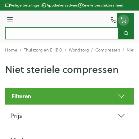
Ga naar de inhoud
Veilige betalingen
Apothekersadvies
Snelle beschikbaarheid
Menu
Zoek
Product, merk, categorie...
Home
/
Thuiszorg en EHBO
/
Wondzorg
/
Compressen
/
Niet s
Niet steriele compressen
Filteren
Doorgaan naar productlijst
Prijs
filter