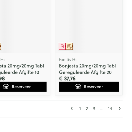
eesmiddel
Op voorschrift
Geneesmiddel
Op voorschrift
 Hc
Exeltis Hc
sta 20mg/20mg Tabl
Bonjesta 20mg/20mg Tabl
uleerde Afgifte 10
Gereguleerde Afgifte 20
98
€ 37,76
Reserveer
Reserveer
Pagina's
U lees momenteel pagi
Pagina
Pagina
Pagina
1
2
3
...
14