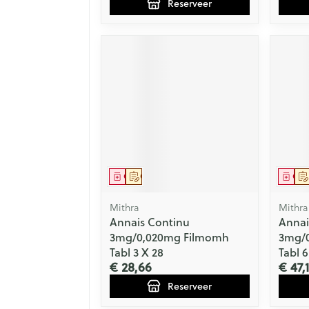
Reserveer
Geneesmiddel
Op voorschrift
Gen
Mithra
Mithra
Annais Continu
Annai
3mg/0,020mg Filmomh
3mg/
Tabl 3 X 28
Tabl 6
€ 28,66
€ 47,
Reserveer