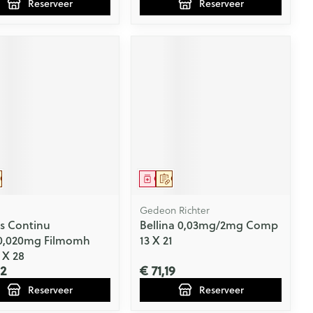
Reserveer
Reserveer
eesmiddel
Op voorschrift
Geneesmiddel
Op voorschrift
Gedeon Richter
s Continu
Bellina 0,03mg/2mg Comp
0,020mg Filmomh
13 X 21
 X 28
12
€ 71,19
Reserveer
Reserveer