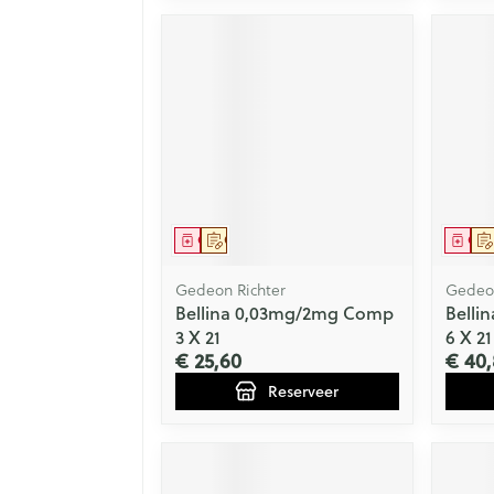
Geneesmiddel
Op voorschrift
Gen
Gedeon Richter
Gedeon
Bellina 0,03mg/2mg Comp
Belli
3 X 21
6 X 21
€ 25,60
€ 40,
Reserveer