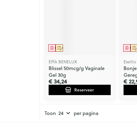
Geneesmiddel
Op voorschrift
Gen
Effik BENELUX
Exeltis
Blissel 50mcg/g Vaginale
Bonje
Gel 30g
Gereg
€ 34,24
€ 22,
Reserveer
Toon
per pagina