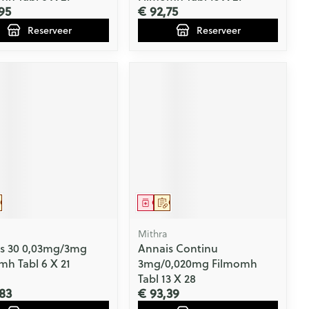
95
€ 92,75
Reserveer
Reserveer
eesmiddel
Op voorschrift
Geneesmiddel
Op voorschrift
Mithra
s 30 0,03mg/3mg
Annais Continu
mh Tabl 6 X 21
3mg/0,020mg Filmomh
Tabl 13 X 28
83
€ 93,39