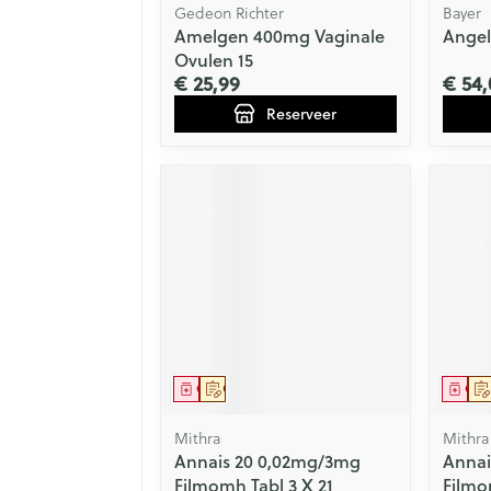
Gedeon Richter
Bayer
Amelgen 400mg Vaginale
Angel
Ovulen 15
€ 25,99
€ 54,
Reserveer
Geneesmiddel
Op voorschrift
Gen
Mithra
Mithra
Annais 20 0,02mg/3mg
Annai
Filmomh Tabl 3 X 21
Filmo