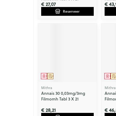
€ 27,07
€ 43,
Reserveer
Geneesmiddel
Op voorschrift
Gen
Mithra
Mithra
Annais 30 0,03mg/3mg
Annai
Filmomh Tabl 3 X 21
Filmo
€ 28,21
€ 46,