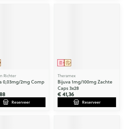
eesmiddel
Op voorschrift
Geneesmiddel
Op voorschrift
 Richter
Theramex
na 0,03mg/2mg Comp
Bijuva 1mg/100mg Zachte
Caps 3x28
88
€ 41,36
Reserveer
Reserveer