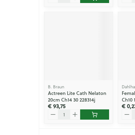
B. Braun
Dahlh
Actreen Lite Cath Nelaton
Femal
20cm Ch14 30 228314j
Ch10 
€ 93,75
€ 0,2
Aantal
Aanta