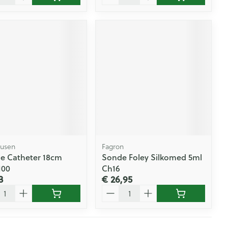
ausen
Fagron
e Catheter 18cm
Sonde Foley Silkomed 5ml
100
Ch16
3
€ 26,95
l
Aantal
Pagina's