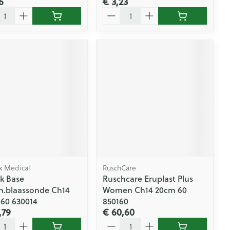
6
€ 3,23
l
Aantal
ex Medical
RuschCare
ck Base
Ruschcare Eruplast Plus
h.blaassonde Ch14
Women Ch14 20cm 60
60 630014
850160
,79
€ 60,60
l
Aantal