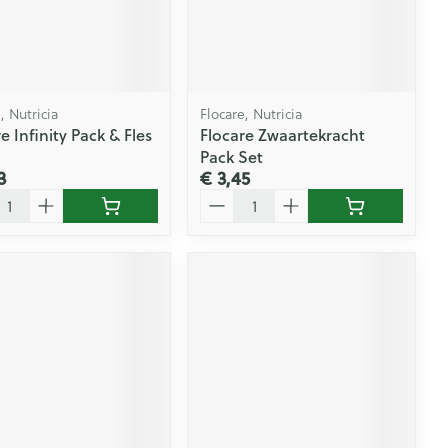
Doffe huid
 penselen en
er
Arm
er
svoorwerpen
Toon meer
Elleboog
Haar
 - oogpotlood
Enkel en voet
Zelfbruiner
en - decubitis
, Nutricia
Flocare, Nutricia
Toon meer
e Infinity Pack & Fles
Flocare Zwaartekracht
er
aduw
Pack Set
er
3
€ 3,45
Scheren
l
Aantal
n
ys en -druppels
CBD