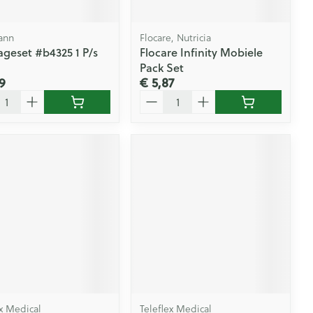
ann
Flocare, Nutricia
geset #b4325 1 P/s
Flocare Infinity Mobiele
Pack Set
9
€ 5,87
l
Aantal
ex Medical
Teleflex Medical