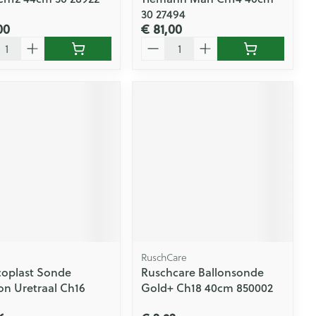
30 27494
00
€ 81,00
l
Aantal
RuschCare
oplast Sonde
Ruschcare Ballonsonde
on Uretraal Ch16
Gold+ Ch18 40cm 850002