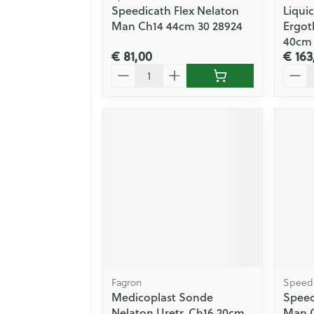
Speedicath Flex Nelaton
Liqui
Man Ch14 44cm 30 28924
Ergot
40cm 
€ 81,00
€ 163
Aantal
Aanta
Fagron
Speed
Medicoplast Sonde
Speed
Nelaton Uretr. Ch16 20cm
Man C