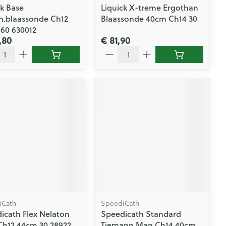
ck Base
Liquick X-treme Ergothan
h.blaassonde Ch12
Blaassonde 40cm Ch14 30
60 630012
,80
€ 81,90
l
Aantal
iCath
SpeediCath
icath Flex Nelaton
Speedicath Standard
h12 44cm 30 28922
Tiemann Man Ch14 40cm