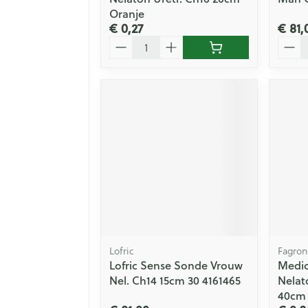
Oranje
€ 0,27
€ 81,
Aantal
Aanta
Lofric
Fagron
Lofric Sense Sonde Vrouw
Medic
Nel. Ch14 15cm 30 4161465
Nelat
40cm