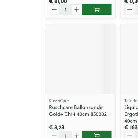
€ 81,00
€ 0,3
Aantal
Aanta
RuschCare
Telefl
Ruschcare Ballonsonde
Liqui
Gold+ Ch14 40cm 850002
Ergot
40cm 
€ 3,23
€ 163
Aantal
Aanta