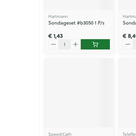
Hartmann
Hartm
Sondageset #b3050 1 P/s
Sonda
€ 1,43
€ 8,4
Aantal
Aanta
SpeediCath
Telefl