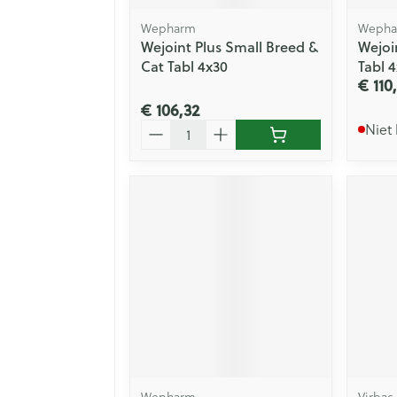
Wepharm
Wepha
Wejoint Plus Small Breed &
Wejoi
Cat Tabl 4x30
Tabl 
€ 110
€ 106,32
Aantal
Niet
Wepharm
Virbac