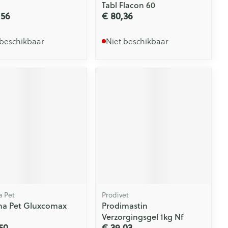
Tabl Flacon 60
,56
€ 80,36
 beschikbaar
Niet beschikbaar
 Pet
Prodivet
a Pet Gluxcomax
Prodimastin
Verzorgingsgel 1kg Nf
50
€ 39,03