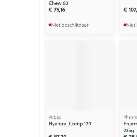
Chew 60
€ 75,16
€ 107
Niet beschikbaar
Niet
Virbac
Pharma
Hyaloral Comp 120
Pharm
235g
€ 87,20
€ 28,