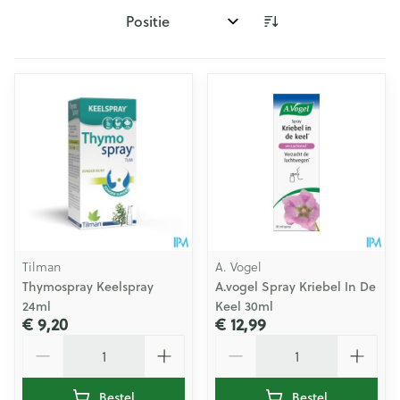
Sorteer op:
Tilman
A. Vogel
Thymospray Keelspray
A.vogel Spray Kriebel In De
24ml
Keel 30ml
€ 9,20
€ 12,99
Aantal
Aantal
Bestel
Bestel