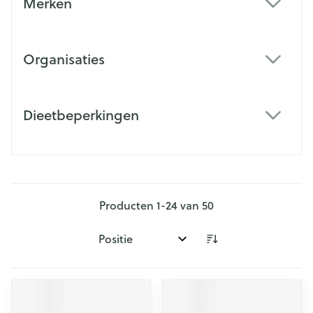
Merken
filter
Organisaties
filter
Dieetbeperkingen
filter
Producten
1
-
24
van
50
Sorteer op: