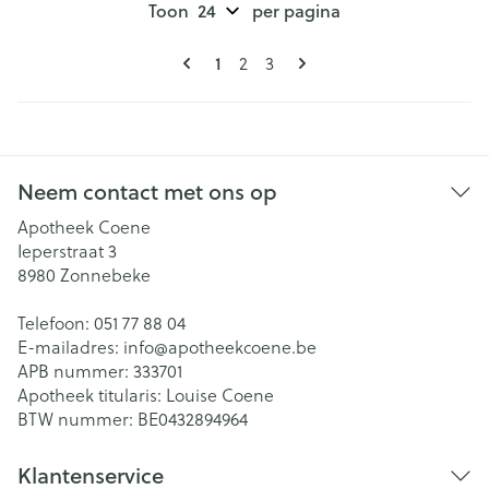
Toon
per pagina
Pagina's
U lees momenteel pagina
Pagina
Pagina
1
2
3
Neem contact met ons op
Apotheek Coene
Ieperstraat 3
8980
Zonnebeke
Telefoon:
051 77 88 04
E-mailadres:
info@
apotheekcoene.be
APB nummer:
333701
Apotheek titularis:
Louise Coene
BTW nummer:
BE0432894964
Klantenservice