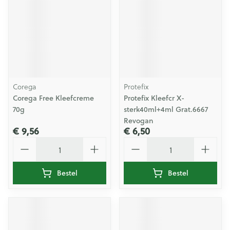
Corega
Protefix
Corega Free Kleefcreme
Protefix Kleefcr X-
70g
sterk40ml+4ml Grat.6667
Revogan
€ 9,56
€ 6,50
Aantal
Aantal
Bestel
Bestel