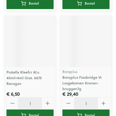
Bestel
Bestel
Bonyplus
Protefix Kleefcr Al.v.
Bonyplus Fixobridge Vr
40ml+4ml Grat. 6675
Losgekomen Kronen-
Revogan
bruggen7g
€ 6,50
€ 29,40
Aantal
Aantal
Bestel
Bestel