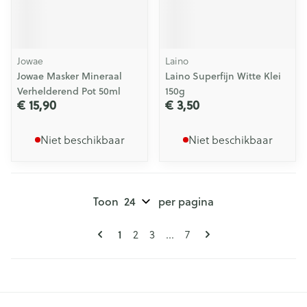
Jowae
Laino
Jowae Masker Mineraal
Laino Superfijn Witte Klei
Verhelderend Pot 50ml
150g
€ 15,90
€ 3,50
Niet beschikbaar
Niet beschikbaar
Toon
per pagina
Pagina's
U lees momenteel pagina
Pagina
Pagina
Pagina
1
2
3
...
7