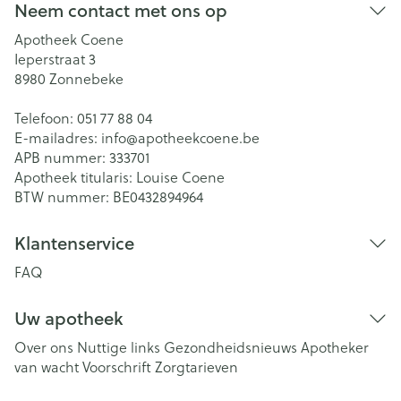
Neem contact met ons op
Apotheek Coene
Ieperstraat 3
8980
Zonnebeke
Telefoon:
051 77 88 04
E-mailadres:
info@
apotheekcoene.be
APB nummer:
333701
Apotheek titularis:
Louise Coene
BTW nummer:
BE0432894964
Klantenservice
FAQ
Uw apotheek
Over ons
Nuttige links
Gezondheidsnieuws
Apotheker
van wacht
Voorschrift
Zorgtarieven