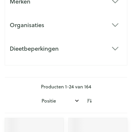
Merken
filter
Organisaties
filter
Dieetbeperkingen
filter
Producten
1
-
24
van
164
Sorteer op: