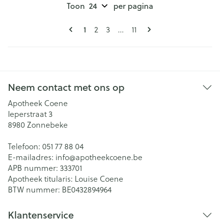
Toon
per pagina
Pagina's
U lees momenteel pagina
Pagina
Pagina
Pagina
1
2
3
...
11
Neem contact met ons op
Apotheek Coene
Ieperstraat 3
8980
Zonnebeke
Telefoon:
051 77 88 04
E-mailadres:
info@
apotheekcoene.be
APB nummer:
333701
Apotheek titularis:
Louise Coene
BTW nummer:
BE0432894964
Klantenservice