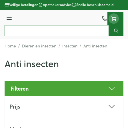
Ga naar de inhoud
Veilige betalingen
Apothekersadvies
Snelle beschikbaarheid
Menu
Zoek
Product, merk, categorie...
Home
/
Dieren en insecten
/
Insecten
/
Anti insecten
Anti insecten
Filteren
Doorgaan naar productlijst
Prijs
filter