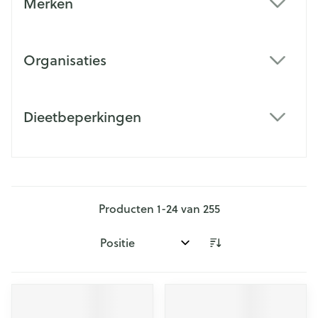
Merken
filter
Organisaties
filter
Dieetbeperkingen
filter
Producten
1
-
24
van
255
Sorteer op: