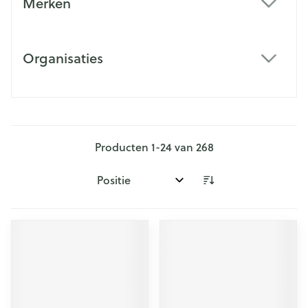
Merken
filter
Organisaties
filter
Producten
1
-
24
van
268
Sorteer op: