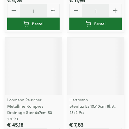
€ 4,25
€ 11,96
Aantal
Aantal
Bestel
Bestel
Lohmann Rauscher
Hartmann
Metalline Kompres
Sterilux Es 10x10cm 8l.st.
Drainage Ster 6x7cm 50
25x2 P/s
23093
€ 45,18
€ 7,83