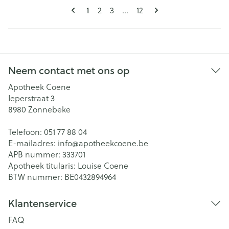
Pagina's
U lees momenteel pagina
Pagina
Pagina
Pagina
1
2
3
...
12
Neem contact met ons op
Apotheek Coene
Ieperstraat 3
8980
Zonnebeke
Telefoon:
051 77 88 04
E-mailadres:
info@
apotheekcoene.be
APB nummer:
333701
Apotheek titularis:
Louise Coene
BTW nummer:
BE0432894964
Klantenservice
FAQ