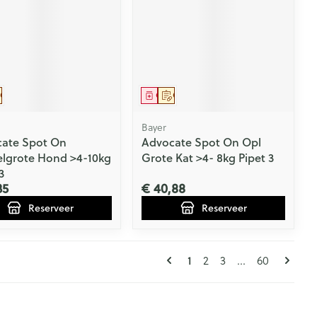
eesmiddel
Op voorschrift
Geneesmiddel
Op voorschrift
Bayer
ate Spot On
Advocate Spot On Opl
lgrote Hond >4-10kg
Grote Kat >4- 8kg Pipet 3
3
35
€ 40,88
Reserveer
Reserveer
Pagina's
U lees momenteel pagin
Pagina
Pagina
Pagina
1
2
3
...
60