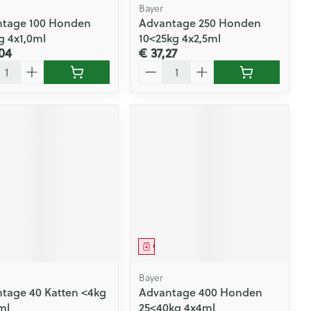
Bayer
tage 100 Honden
Advantage 250 Honden
g 4x1,0ml
10<25kg 4x2,5ml
04
€ 37,27
l
Aantal
eesmiddel
Geneesmiddel
Bayer
tage 40 Katten <4kg
Advantage 400 Honden
ml
25<40kg 4x4ml