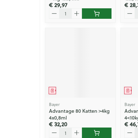
€ 29,97
€ 28,
Aantal
Aanta
Geneesmiddel
Gen
Bayer
Bayer
Advantage 80 Katten >4kg
Advan
4x0,8ml
4<10k
€ 32,20
€ 46,
Aantal
Aanta