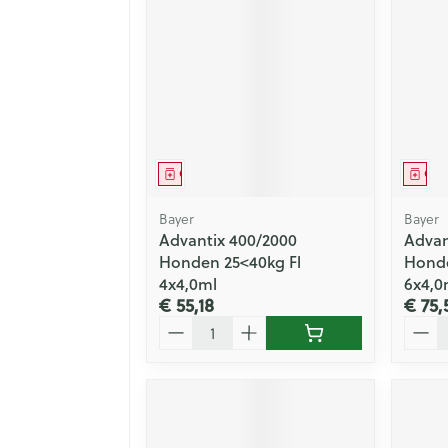
Geneesmiddel
Gen
Bayer
Bayer
Advantix 400/2000
Advan
Honden 25<40kg Fl
Honde
4x4,0ml
6x4,0
€ 55,18
€ 75,
Aantal
Aanta