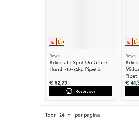
Geneesmiddel
Op voorschrift
Gen
Bayer
Bayer
Advocate Spot On Grote
Advoc
Hond >10-25kg Pipet 3
Midde
Pipet 
€ 52,79
€ 41,
Reserveer
Toon
per pagina