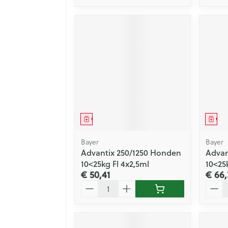
Geneesmiddel
Gen
Bayer
Bayer
Advantix 250/1250 Honden
Advan
10<25kg Fl 4x2,5ml
10<25
€ 50,41
€ 66,
Aantal
Aanta