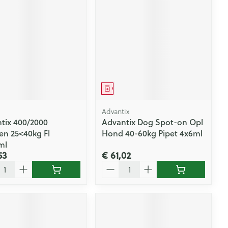
eesmiddel
Geneesmiddel
Advantix
tix 400/2000
Advantix Dog Spot-on Opl
n 25<40kg Fl
Hond 40-60kg Pipet 4x6ml
ml
53
€ 61,02
l
Aantal