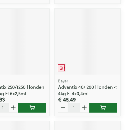
eesmiddel
Geneesmiddel
Bayer
tix 250/1250 Honden
Advantix 40/ 200 Honden <
kg Fl 6x2,5ml
4kg Fl 4x0,4ml
33
€ 45,49
l
Aantal