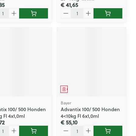
35
€ 41,65
l
Aantal
eesmiddel
Geneesmiddel
Bayer
tix 100/ 500 Honden
Advantix 100/ 500 Honden
g Fl 4x1,0ml
4<10kg Fl 6x1,0ml
72
€ 55,10
l
Aantal