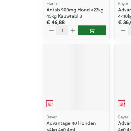
Elanco
Bayer
Adtab 900mg Hond >22kg-
Advan
45kg Kauwtabl 3
4<10k
€ 46,88
€ 36,
Aantal
Aanta
Geneesmiddel
Gen
Bayer
Bayer
Advantage 40 Honden
Advan
<4kg 4x0,4ml
4x0,4