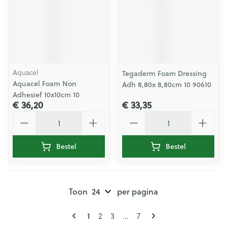
Aquacel
Tegaderm Foam Dressing
Aquacel Foam Non
Adh 8,80x 8,80cm 10 90610
Adhesief 10x10cm 10
€ 36,20
€ 33,35
Aantal
Aantal
Bestel
Bestel
Toon
per pagina
Pagina's
U lees momenteel pagina
1
Pagina
Pagina
Pagina
2
3
...
7