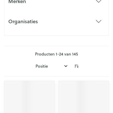
Merken
filter
Organisaties
filter
Producten
1
-
24
van
145
Sorteer op: