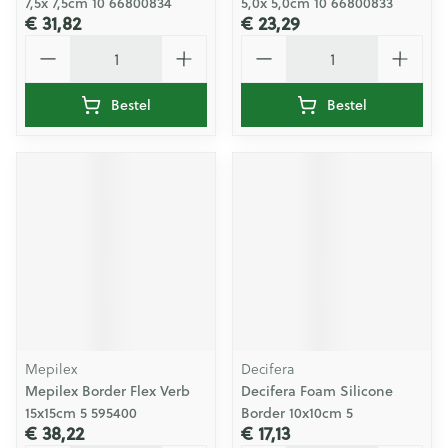
7,5x 7,5cm 10 66800834
5,0x 5,0cm 10 66800833
€ 31,82
€ 23,29
Aantal
Aantal
Bestel
Bestel
Mepilex
Decifera
Mepilex Border Flex Verb
Decifera Foam Silicone
15x15cm 5 595400
Border 10x10cm 5
€ 38,22
€ 17,13