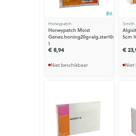
Honeypatch
Smith
Honeypatch Moist
Algisi
Genez.honing20g+alg.ster10x10cm
5cm 1
1
€ 8,94
€ 23,
Niet beschikbaar
Niet