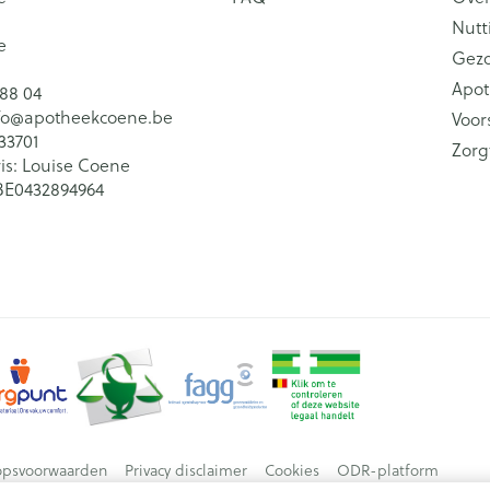
Nutt
e
Gez
Apot
 88 04
fo@
apotheekcoene.be
Voor
33701
Zorg
is:
Louise Coene
BE0432894964
opsvoorwaarden
Privacy disclaimer
Cookies
ODR-platform