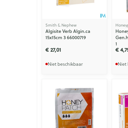
Smith & Nephew
Honey
Algisite Verb Algin.ca
Honey
15x15cm 3 66000719
Gen.h
1
€ 27,01
€ 4,7
Niet beschikbaar
Niet