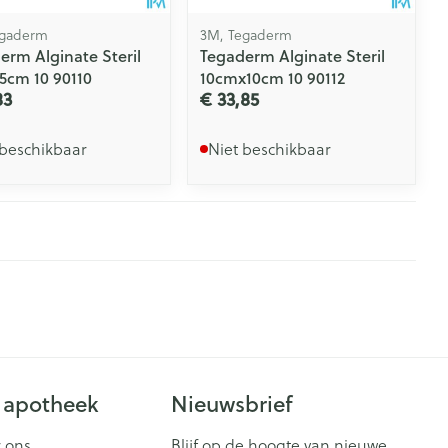
egaderm
3M, Tegaderm
erm Alginate Steril
Tegaderm Alginate Steril
5cm 10 90110
10cmx10cm 10 90112
83
€ 33,85
 beschikbaar
Niet beschikbaar
 apotheek
Nieuwsbrief
 ons
Blijf op de hoogte van nieuwe