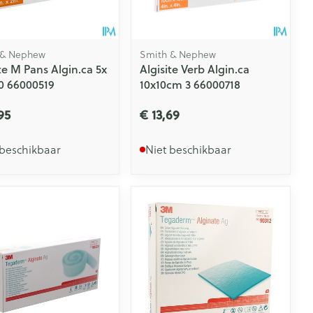
 & Nephew
Smith & Nephew
te M Pans Algin.ca 5x
Algisite Verb Algin.ca
0 66000519
10x10cm 3 66000718
95
€ 13,69
 beschikbaar
Niet beschikbaar