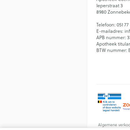
Ieperstraat 3
8980
Zonnebek
Telefoon:
051 77
E-mailadres:
in
APB nummer:
3
Apotheek titular
BTW nummer:
Algemene verko