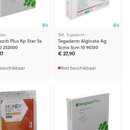
Doffe huid
 penselen en
er
Arm
er
svoorwerpen
Toon meer
Elleboog
Haar
 - oogpotlood
Enkel en voet
Zelfbruiner
en - decubitis
cke
3M, Tegaderm
Toon meer
er
aduw
sorb Plus Kp Ster 5x
Tegaderm Alginate Ag
0 252000
5cmx 5cm 10 90310
er
Scheren
37
€ 27,90
n
 beschikbaar
Niet beschikbaar
ys en -druppels
CBD