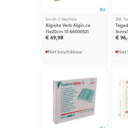
Smith & Nephew
3M, T
Algisite Verb Algin.ca
Tegad
15x20cm 10 66000521
3cmx3
€ 69,98
€ 96,
Niet beschikbaar
Niet