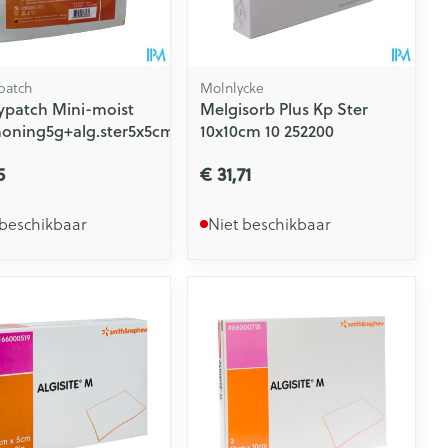
patch
Molnlycke
patch Mini-moist
Melgisorb Plus Kp Ster
oning5g+alg.ster5x5cm
10x10cm 10 252200
5
€ 31,71
 beschikbaar
Niet beschikbaar