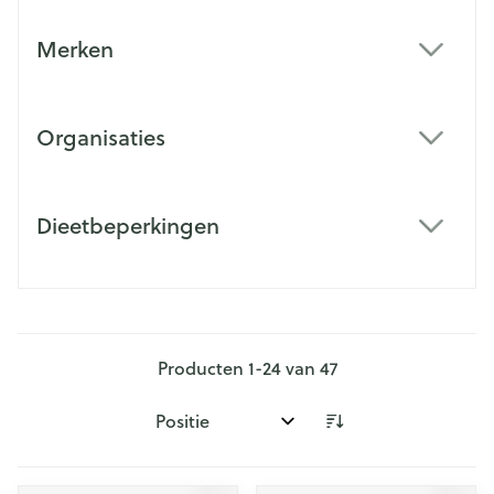
Merken
filter
Organisaties
filter
Dieetbeperkingen
filter
Producten
1
-
24
van
47
Sorteer op: