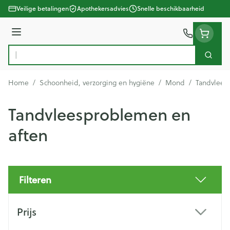
Ga naar de inhoud
Veilige betalingen
Apothekersadvies
Snelle beschikbaarheid
Menu
Zoek
Product, merk, categorie...
Home
/
Schoonheid, verzorging en hygiëne
/
Mond
/
Tandvlees
Tandvleesproblemen en
aften
Filteren
Doorgaan naar productlijst
Prijs
filter