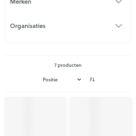
Merken
filter
Organisaties
filter
7
producten
Sorteer op: