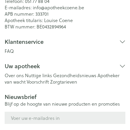
Telefoon:
051 77 88 04
E-mailadres:
info@
apotheekcoene.be
APB nummer:
333701
Apotheek titularis:
Louise Coene
BTW nummer:
BE0432894964
Klantenservice
FAQ
Uw apotheek
Over ons
Nuttige links
Gezondheidsnieuws
Apotheker
van wacht
Voorschrift
Zorgtarieven
Nieuwsbrief
Blijf op de hoogte van nieuwe producten en promoties
E-mail adres