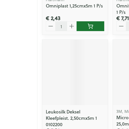
Omniplast 1,25cmx5m 1 P/s
Omnif
1 P/s
€ 2,43
€ 7,71
Aantal
Aanta
Leukosilk Deksel
3M, Mi
Micro
Kleefpleist. 2,50cmx5m 1
25,0m
0102200