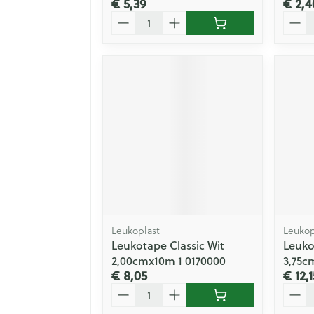
€ 5,39
€ 2,4
Aantal
Aanta
Leukoplast
Leukop
Leukotape Classic Wit
Leuko
2,00cmx10m 1 0170000
3,75c
€ 8,05
€ 12,1
Aantal
Aanta