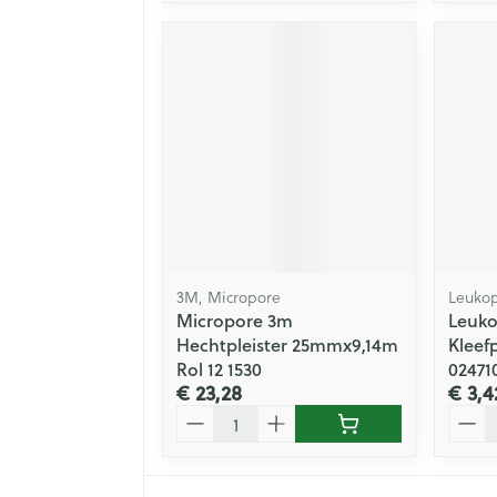
3M, Micropore
Leuko
Micropore 3m
Leuko
Hechtpleister 25mmx9,14m
Kleefp
Rol 12 1530
02471
€ 23,28
€ 3,4
Aantal
Aanta