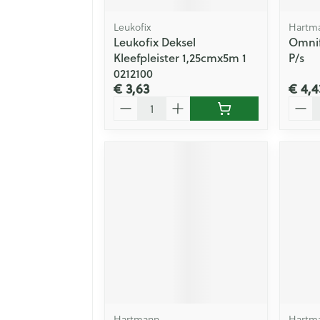
Leukofix
Hartm
Leukofix Deksel
Omnif
Kleefpleister 1,25cmx5m 1
P/s
0212100
€ 3,63
€ 4,4
Aantal
Aanta
Hartmann
Hartm