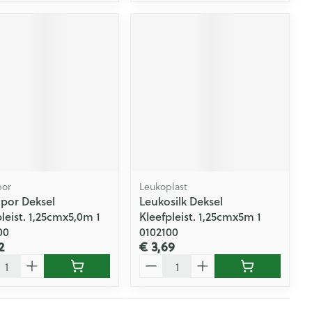
por
Leukoplast
por Deksel
Leukosilk Deksel
leist. 1,25cmx5,0m 1
Kleefpleist. 1,25cmx5m 1
00
0102100
2
€ 3,69
l
Aantal
Pagina's