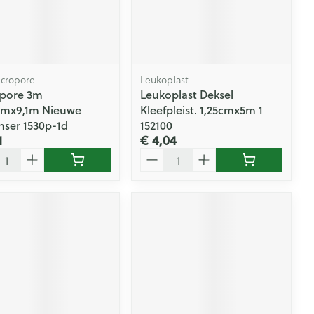
Doffe huid
 penselen en
er
Arm
er
svoorwerpen
Toon meer
Elleboog
Haar
 - oogpotlood
Enkel en voet
Zelfbruiner
en - decubitis
cropore
Leukoplast
Toon meer
er
pore 3m
Leukoplast Deksel
aduw
mmx9,1m Nieuwe
Kleefpleist. 1,25cmx5m 1
er
Scheren
nser 1530p-1d
152100
1
€ 4,04
n
l
Aantal
ys en -druppels
CBD