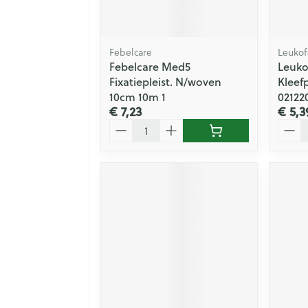
Febelcare
Leukof
Febelcare Med5
Leuko
Fixatiepleist. N/woven
Kleef
10cm 10m 1
02122
€ 7,23
€ 5,3
Aantal
Aanta