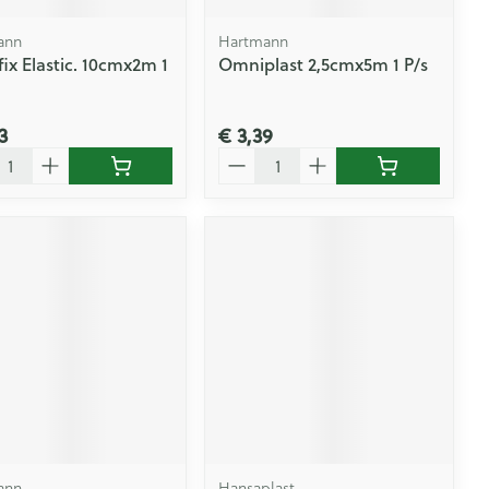
ann
Hartmann
ix Elastic. 10cmx2m 1
Omniplast 2,5cmx5m 1 P/s
3
€ 3,39
l
Aantal
ann
Hansaplast