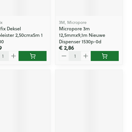
ix
3M, Micropore
fix Deksel
Micropore 3m
pleister 2,50cmx5m 1
12,5mmx9,1m Nieuwe
00
Dispenser 1530p-0d
9
€ 2,86
l
Aantal