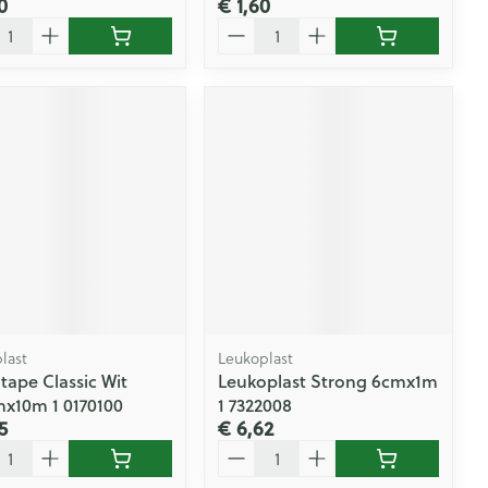
0
€ 1,60
l
Aantal
last
Leukoplast
tape Classic Wit
Leukoplast Strong 6cmx1m
mx10m 1 0170100
1 7322008
5
€ 6,62
l
Aantal