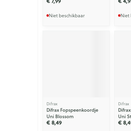
€ 7,99
€ 4,9
Niet beschikbaar
Niet
Difrax
Difrax
Difrax Fopspeenkoordje
Difra
Uni Blossom
Uni S
€ 8,49
€ 8,4