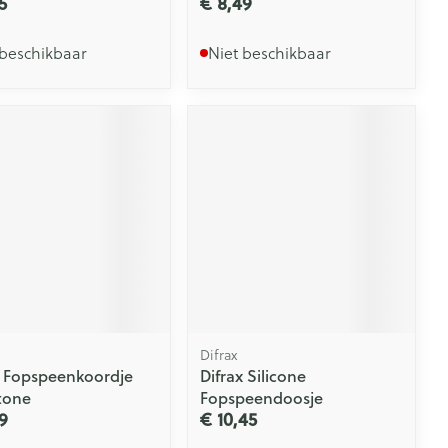
5
€ 8,49
 beschikbaar
Niet beschikbaar
Difrax
x Fopspeenkoordje
Difrax Silicone
tone
Fopspeendoosje
9
€ 10,45