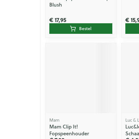
Blush
€ 17,95
€ 15,
Bestel
Mam
Luc & 
Mam Clip It!
Luc&l
Fopspeenhouder
Scha