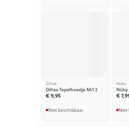
Difrax
Nuby
Difrax Tepelhoedje M/l 2
Nûby 
€ 9,95
€ 7,9
Niet beschikbaar
Niet