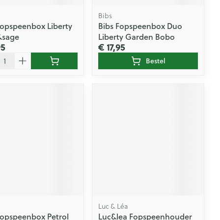
Bibs
Fopspeenbox Liberty
Bibs Fopspeenbox Duo
&sage
Liberty Garden Bobo
95
€ 17,95
l
Bestel
Luc & Léa
Fopspeenbox Petrol
Luc&lea Fopspeenhouder