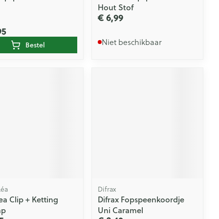
Hout Stof
€ 6,99
95
Niet beschikbaar
Bestel
Léa
Difrax
ea Clip + Ketting
Difrax Fopspeenkoordje
ap
Uni Caramel