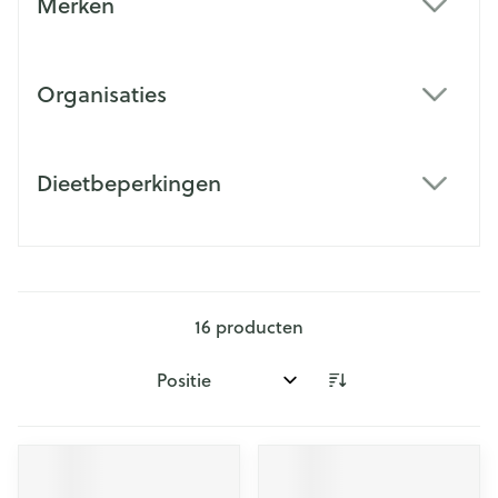
Merken
filter
Organisaties
filter
Dieetbeperkingen
filter
16
producten
Sorteer op: