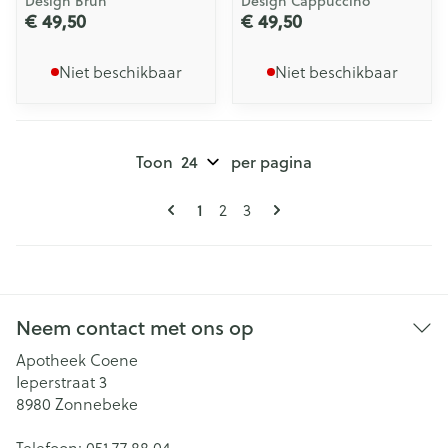
Design Brun
Design Cappuccino
€ 49,50
€ 49,50
Niet beschikbaar
Niet beschikbaar
Toon
per pagina
Pagina's
U lees momenteel pagina
Pagina
Pagina
1
2
3
Neem contact met ons op
Apotheek Coene
Ieperstraat 3
8980
Zonnebeke
Telefoon:
051 77 88 04