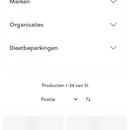
Merken
filter
Organisaties
filter
Dieetbeperkingen
filter
Producten
1
-
24
van
51
Sorteer op: