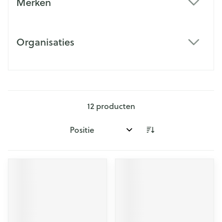
Merken
filter
Organisaties
filter
12
producten
Sorteer op: