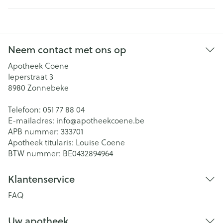
Neem contact met ons op
Apotheek Coene
Ieperstraat 3
8980
Zonnebeke
Telefoon:
051 77 88 04
E-mailadres:
info@
apotheekcoene.be
APB nummer:
333701
Apotheek titularis:
Louise Coene
BTW nummer:
BE0432894964
Klantenservice
FAQ
Uw apotheek