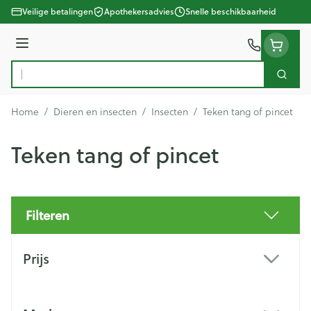
Ga naar de inhoud
Veilige betalingen
Apothekersadvies
Snelle beschikbaarheid
Menu
Zoek
Product, merk, categorie...
Home
/
Dieren en insecten
/
Insecten
/
Teken tang of pincet
Teken tang of pincet
Filteren
Doorgaan naar productlijst
Prijs
filter