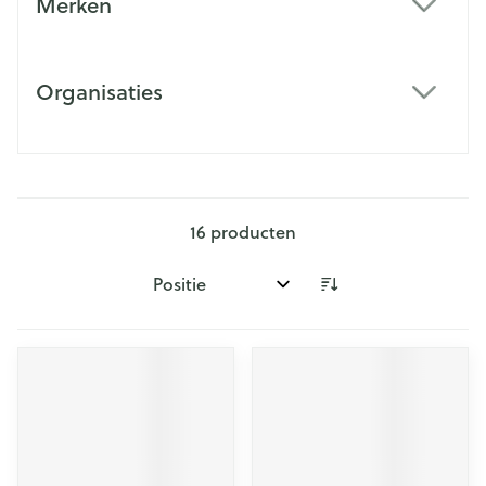
Merken
filter
Organisaties
filter
16
producten
Sorteer op: